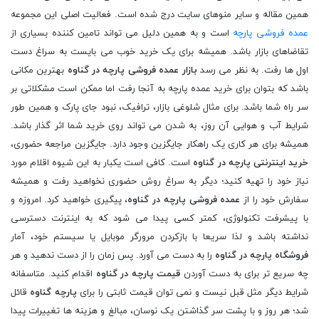
همین مقاله و سایر منوهای سایت درج شده است. فعالیت اصلی این مجموعه
عمده فروشی پارچه
است و به همین دلیل می تواند تامین کننده بسیاری از
تقاضاهای بازار باشد. همیشه برای یک خرید خوب می بایست به سراغ دست
اول ها رفت. به نظر می رسد
بازار عمده فروشی پارچه در گناوه
بهترین مکانی
باشد که بتوان برای خرید عمده پارچه به آنجا رفت اما ممکن است مشکلاتی بر
سر راه شما باشد. برای مثال شلوغی بازار، ترافیک، نبود جای پارک و همین طور
شرایط آب و هوایی آن روز، به شدن می تواند روی خرید شما اثر گذار باشد.
همیشه برای هر کاری یک راهکار جایگزین وجود دارد. جایگزین مراجعه حضوری،
خرید اینترنتی پارچه در گناوه
است. کافی است یکبار به این شیوه اقلام مورد
نیاز خود را تهیه کنید؛ دیگر به سراغ روش حضوری نخواهید رفت و همیشه
سفارش خود را از
عمده فروشی پارچه در گناوه
، پیگیری خواهید کرد. امروزه و
با پیشرفت تکنولوژی، کمتر کسی پیدا می شود که به اینترنت دسترسی
نداشته باشد و لذا سریعا با بازکردن مرورگر موبایل یا سیستم خود، آمار
فروشگاه پارچه در گناوه
را به دست می آورد. پس زمان را از دست ندهید و هر
چه سریع تر برای به دست آوردن
قیمت پارچه در گناوه
اقدام کنید. متاسفانه
شرایط دیگر مثل قبل نیست و نمی توان قیمت ثابتی را برای
پارچه گناوه
قائل
شد؛ هر روز و با پشت سر گذاشتن یک نوسان، مبالغ و هزینه ها تغییرات پیدا