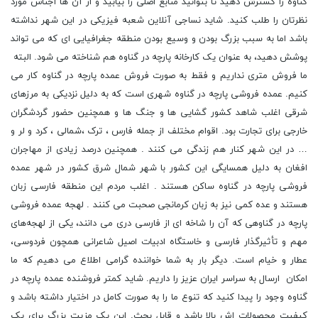
گناوه را گسترش دهید تا بتوانید منابع اصلی را بیابید و از آن ها اجناس مورد
نظرتان را طلب کنید. شاید نساجی آنلاین شعبه فیزیکی در این شهر نداشته
باشد اما به سبب بزرگ بودن و وسیع بودن منطقه جغرافیایی ای که می تواند
پوشش دهید، به عنوان یک کارخانه پارچه در گناوه هم شناخته می شود. البته
ما فروش متری نداریم و فقط به صورت فروش عمده پارچه در گناوه کار می
کنیم. عمده فروشی پارچه در گناوه شهری است که به دلیل نزدیکی به مرزهای
شرقی اغلب شاهد کشور گشایی ها و جنگ ها و همچنین حضور گردشگران
خارجی برای تجارت بود. اقوام مختلف از جمله فارس ، ترک ،شمالی ، کرد و لر و
… در این شهر کنار هم زندگی می کنند . همچنین درصد زیادی از مهاجران
افغان به دلیل همسایگی این کشور با شهر شمال شرق کشور در شهر عمده
فروشی پارچه در گناوه ساکن هستند . اغلب مردم این منطقه فارسی زبان
هستند و عده کمی نیز به زبان کرمانجی صحبت می کنند . لهجه عمده فروشی
پارچه در گناوهی که آن را شاخه ای از فارسی دری می دانند، یکی از لهجه‌های
مهم و تأثیرگذار فارسی و خاستگاه ادبیات اصیل شاعرانی همچون فردوسی،
عطار و خیام است. دیگر بار به شما خواننده گرامی اطلاع می دهیم که ما
امکان ارسال به سراسر ایران عزیز را داریم. شاید کمتر فروشنده عمده پارچه در
گناوه وجود را پیدا کنید که تنوع ما را به صورت کامل در اختیار داشته باشد و
کیفیت محصولات اش بالا باشد و قابل بحث. این یک مزیت بزرگ برای یک