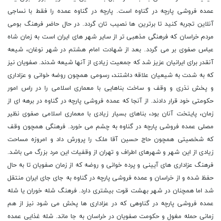
عمده فروشی پارچه در گناوه است. پارچه در گناوه عمده را فقط با نساجی
آنلاین تجربه کنید تا برترین ها نصیب تان گردد.
در حال حاضر فرهنگ بومی
مردم خراسان که فرهنگی مذهبی تر از سایر شهر های ایران است به زمان شاه
عباس صفوی بر می گردد. بعد از شهادت امام هشتم در شهر نوغان، شیعه
آنقدر برای ایرانیان عزیز شد که جمعیت زیادی از آنها شیعه شدند. صفویان نیز
که به شدت به شیعیان علاقه داشتند، رسومی همچون روضه خوانی و عزاداری
و پخش نذری و وقف و ساخت بناهایی با معماری اسلامی را در راس امور
حکومتی خود قرار دادند. از آنجا که عمده فروشی پارچه در گناوه در برهه ای از
زمان، پایتخت آنان بود، بناهای بسیار زیادی با معماری اسلامی صفوی نظیر
مصلی عمده فروشی پارچه در گناوه به چشم می خورد. فرهنگی همچون وقف
که شخصیتی همچون حاج حسین آقا ملک را پرورش داد و امروزه مساحت
زیادی از این شهر و شهرهای اطراف و تهران از وقفیات این مرد بزرگ می باشد.
فرهنگ عزاداری های آیینی و پرده خوانی و روضه که از زمان صفویان تا به حال
حفظ شده و از خراسان و عمده فروشی پارچه در گناوه به جای جای ایران منتقل
شد اما همچنان در شهر بهشت قوت بیشتری دارد. فرهنگ شله خوران یا شله
عمده فروشی پارچه در گناوهی که در عزاداری ها پخش می شود نیز از هم
زمانی حمله مغول و حکومت صفویان در خراسان به جا ماند. شله غذایی عمده