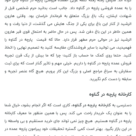
کرده اند. سپس رفته رفته کلمه عربی العمده فروشی پارچه در گناوه جای خود
را به عمده فروشی پارچه در گناوه داد. جالب است بدانید حرم شخصی قبل از
شهادت ایشان، یک باغ بزرگ متعلق به فرماندار خراسان بود. وقتی هارون
الرشید از کنار این باغ برای یکی از جنگ هایش می گذشت، از دنیا رفت و به
همین خاطر در این باغ دفن شد. پس در حال حاضر به احتمال قوی قبر هارون
الرشید نیز در حوالی حرم مطهر قرار دارد. حالا که قیمت پارچه در گناوه را
فهمیدید، می توانید با سایر فروشندگان مقایسه کنید به تصمیم نهایی را اتخاذ
کنید. حتما روی کمک ما حساب باز کنید؛ چرا که ما بیش از یک قرن تجربه
فروش عمده پارچه در گناوه را داریم. خیلی مهم و تاثیر گذار است که برای ثبت
سفارش به سراغ مراجع اصلی و بزرگ این کار برویم. هیچ گاه عنصر تجربه و
سابقه را دست کم نگیرید.
کارخانه پارچه در گناوه
دسترسی به
کارخانه پارچه در گناوه
، کاری است که اگر انجام بشود، خیال شما
را به عنوان یک خریدار راحت می کند. پس با همین منظور ما معرف کارخانه
پارچه در گناوه هستیم. هیچ چیز نمی تواند جای خرید مستقیم و بی واسطه را
در این بازار بگیرد. بهتر است کمی گستره تحقیقات خود پیرامون پارچه عمده در