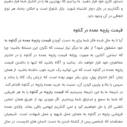
دستور کاری خود قرار دهید. ما برآنیم که بهترین ها را در اختیار شما قرار دهیم
و نگذاریم در بازار دچار اشتباه شوید. بازار شلوغ است و امکان رخداد هر نوع
اتفاقی در آن وجود دارد.
قیمت پارچه عمده در گناوه
آیا تا به حال شده فکر شما برای به دست آوردن
قیمت پارچه عمده در گناوه
به
خود مشغول شود؟ از نظر ما دیگر نیاز نیست که نگران این مسئله باشید؛ چرا
که نساجی آنلاین به صورت روزانه قیمت پارچه عمده در گناوه را در اختیار
مخاطبان خود قرار خواهد داد. بدانید و آگاه باشید که تنها با داشتن قیمت
پارچه عمده در گناوه است که می توانید یک خرید خوب داشته باشید. از همان
زمان آغاز اختراع پول، برای بشر مهم بوده است که ارزش یک کالا را بداند و
سپس با بالا و پایین کردن آن، نسبت به خرید عمده پارچه در گناوه اقدام کند.
در نتیجه ما به این نتیجه رسیدیم که
قیمت پارچه در گناوه
را به هر طریقی
که شما به سمع و استراق شما برسانیم. اگر موردی بود از طریق همان تماس
تلفنی کار را حل خواهیم کرد و نمی گذاریم ابهامی باقی بماند. واژه‌ی عمده
فروشی پارچه در گناوه به معنای محل شهود و محل شهادت است. شیعیان
معتقدند که شخصی پس از کشته شدن به دست انسان های نادرست، در سال