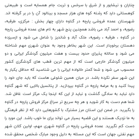
چناران و نیشابور و از شرق با سرخس و تربت جام همسایه است و طبیعتی
کوهستانی دارد که رشته کوه های هزار مسجد و بینالود آن را در بر گرفته اند.
شهرستان عمده فروشی پارچه در گناوه دارای چهار بخش : مرکزی، طرقبه،
رضویه، و احمد آباد می باشد همچنین پنج شهر به نام های عمده فروشی پارچه
در گناوه ، طرقبه ، رضویه، ملک آباد و شاندیز را شامل می شود و ازسیزده
دهستان برخوردار است. این شهر بخاطر وجود به عنوان شهری مهم شناخته
می شود و سالانه پذیرای حدود بیست و هفت میلیون گردشگر ایرانی و دو
میلیون گردشگر خارجی است که از مهم ترین قطب های گردشگری کشور
محسوب می شود و شما کمتر خانواده ایرانی را می شناسید که حداقل یکبار به
این شهر سفر نکرده باشد. در میان همین شلوغی هاست که باید جای خود را
پیدا کنید و به عرضه پارچه در گناوه بپردازید. از پتانسیل بالایی که شهر گناوه
دارد نباید به سادگی گذشت و نباید از این که اینجا یک مرکز است غافل شد.
شما هم دست به کار شوید و هر چه سریع تر سراغ مرکز فروش پارچه در گناوه
را بگیرید. در ضمن این استان مرز مشترک با کشورهایی دارد که از نظر فرهنگی
به ما نزدیک هستند و این قضیه بسیار می تواند برای ما خوب باشد. این مورد را
دست کم نگیرید.
عمده فروشی پارچه در گناوه شهری مهم، اولین کلان شهر
مهم نفتی جهان است که این مسئله به دلیل وجود مبارک شخصی محقق شده