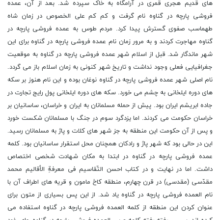
های قدیم هجری قمری در آرامگاه به خاک سپرده شد. بعد از آن، عمده
فروشی پارچه در گناوه نام گرفت و کم کم علی الخصوص در زمان شاه
طهماسب صفوی گسترش پیدا کرد. مردم طوس به عمده فروشی پارچه در
گناوه مهاجرت کردند و به مرور زمان نام عمده فروشی پارچه در گناوه برای این
شهر ماندگار شد. قبل از اسلام شهر عمده فروشی پارچه در گناوه به موقعیت
جغرافیایی فعلی وجود نداشت و تاریخ شهر کنونی به زمان اسلام باز می گردد.
نام اصلی شهر عمده فروشی پارچه در گناوه نوغان بوده و این نام هنوز بر سکه
های دوره ایلخانی به چشم می خورد. سکه های دوره ایلخانی پول رایج تجارت در
جاده ابریشم ایران بود. پیش از حمله مسلمانان به ایران و خراسان، ساسانیان بر
خراسان حکومت می کردند. اما یزدگرد سوم در جنگ با مسلمانان شکست خورد
و پس از آن حکومت این منطقه به جز شهر های کلات و پاژ به مسلمانان رسید.
این در حالی بود که شهر پاژ و رادکان همچنان محل استقرار ساسانیان بود. کلمه
عمده فروشی پارچه در گناوه در ابتدا به مکان شهادت شخصی اختصاص
داشت. اما در نهایت و در کتاب احسن التّقاسیم فی معرفةِ الأقالیم محمد
مقدّسی (مقدسی) در قرن چهارم، منطقه کاخ مامون و قریه های اطراف آن با
نام العمده فروشی پارچه در گناوه یاد شد. از این پس بسیاری از متون برای
عنوان کردن این منطقه از کلمه العمده فروشی پارچه در گناوه استفاده می