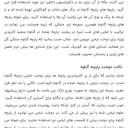
می کنند، بلکه از آن برای مد و دکوراسیون داخلی نیز مورد استفاده قرار می
گیرد. پارچه های پارچه گناوه در رنگ های جذاب و گوناگونی تهیه شده اند و با
توجه به رنگ و نوع آن ها می توانید آن ها را استفاده کنید. برای نمونه پارچه
های پارچه گناوه طوسی، سورمه ای، مشکی که تیره هستند، می توانند در
ترکیب با لباس های شب تیره در بیایند. پارچه عمده در گناوه سفید کاربردی
ویژه برای دوخت لباس عروس دارد. جالب است بدانید که پارچه گناوه مشکی گل
دار همانند استایل های مد گوتیک است. این نوع استایل ها بیش تردر فصل
های پاییز و زمستان محبوب هستند.
نکات دوخت پارچه گناوه
شاید بدانید که یکی از پر کاربردترین پارچه ها برای دوخت لباس، پارچه گناوه
است. در دوخت لباس با پارچه عمده در گناوه لازم است نکاتی را مد نظر قرار
دهید. زمینه این پارچه، به صورت توری نازک می باشد، به همین دلیل پیشنهاد
می شود که از پارچه های تافته، ساتن و ارگانزا برای آستری آن استفاده کنید.
خوب است بدانید که آستر در کنار اینکه باعث پوشیده شدن لباس می‌شود،
جلوه لباس شما را نیز بیش تر می کند. در دوخت لباس می توانید از پارچه
گناوه برای دوخت برخی از قسمت های لباس نیز استفاده نمایید. برای نمونه‌ می
توانید تنها آستین ها یا قسمتی از بالاتنه لباس را با این پارچه بدوزید. از پارچه