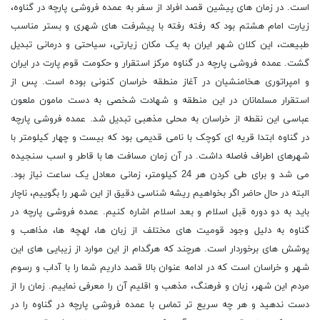
است. در زمان های پیشین قصد افراد از سفر به عمده فروشی پارچه در گناوه،
زیارت امام هشتم بود که رفته رفته با پیشرفت های شهری و بستر مناسب
طبیعت، این کلان شهر ایران به یک مکان زیارتی، سیاحتی و درمانی تبدیل
گشت. عمده فروشی پارچه در گناوه مرکز استقرار و حکومت قوم پارت در ایران
و امپراتوری هخامنشیان در آغاز منطقه خراسان کنونی بوده است. پس از
استقرار مسلمانان در این منطقه و شهادت شخصی به دست مامون ملعون
عباسی این نقطه از خراسان به محلی مذهبی تبدیل شد. عمده فروشی پارچه
در گناوه ابتدا قریه ای کوچک با نامی قدیمی بود که بیست و چهار کیلومتر با
شهرهای اطراف فاصله داشت. در آن زمان مسافت ها با قاطر و اسب سنجیده
می شد و برای طی کردن هر 24 کیلومتر، زمانی معادل یک ساعت نیاز بود.
البته در حال حاضر اگر بخواهیم ریشه شناسی دقیق از این شهر را بگوییم، ناچار
باید به دو دوره قبل اسلام و بعد اسلام اشاره کنیم. عمده فروشی پارچه در
گناوه به دلیل وجود قومیت های مختلف از زبان ها، لهچه ها، مذاهب و
پوشش های برخوردار است. هرچند که هرگدام از این موارد از زیبایی های این
شهر و خراسان است که در ادامه عنوان بالا قصد داریم شما را با آداب و رسوم
مردم این شهر، زبان و فرهنگ، مذهب و اقلیم آن را معرفی نماییم. زمان را از
دست ندهید و هر چه سریع تر تماس با عمده فروشی پارچه در گناوه را در