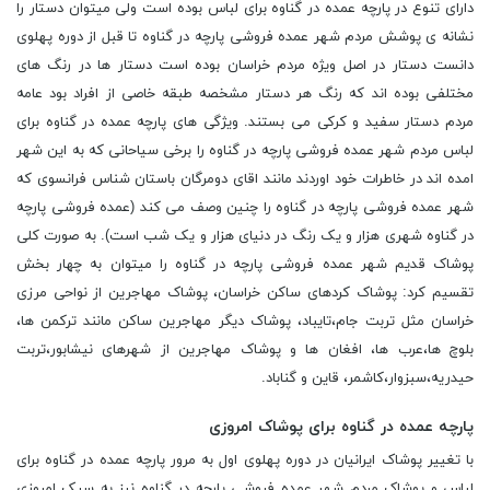
دارای تنوع در پارچه عمده در گناوه برای لباس بوده است ولی میتوان دستار را
نشانه ی پوشش مردم شهر عمده فروشی پارچه در گناوه تا قبل از دوره پهلوی
دانست دستار در اصل ویژه مردم خراسان بوده است دستار ها در رنگ های
مختلفی بوده اند که رنگ هر دستار مشخصه طبقه خاصی از افراد بود عامه
مردم دستار سفید و کرکی می بستند. ویژگی های پارچه عمده در گناوه برای
لباس مردم شهر عمده فروشی پارچه در گناوه را برخی سیاحانی که به این شهر
امده اند در خاطرات خود اوردند مانند اقای دومرگان باستان شناس فرانسوی که
شهر عمده فروشی پارچه در گناوه را چنین وصف می کند (عمده فروشی پارچه
در گناوه شهری هزار و یک رنگ در دنیای هزار و یک شب است). به صورت کلی
پوشاک قدیم شهر عمده فروشی پارچه در گناوه را میتوان به چهار بخش
تقسیم کرد: پوشاک کردهای ساکن خراسان، پوشاک مهاجرین از نواحی مرزی
خراسان مثل تربت جام،تایباد، پوشاک دیگر مهاجرین ساکن مانند ترکمن ها،
بلوچ ها،عرب ها، افغان ها و پوشاک مهاجرین از شهرهای نیشابور،تربت
حیدریه،سبزوار،کاشمر، قاین و گناباد.
پارچه عمده در گناوه برای پوشاک امروزی
با تغییر پوشاک ایرانیان در دوره پهلوی اول به مرور پارچه عمده در گناوه برای
لباس و پوشاک مردم شهر عمده فروشی پارچه در گناوه نیز به سبک امروزی