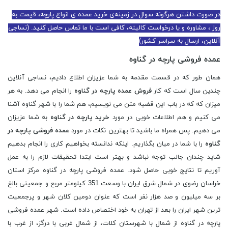
در صورت داشتن هرگونه سوال در زمینه‌ی خرید عمده ی انواع پارچه، قیمت به
روز ، مشاوره و یا درخواست کالیته، کافی است با ما تماس حاصل کنید. (نساجی
آنلاین، ارسال به سراسر کشور)
عمده فروشی پارچه در گناوه
همان طور که در قسمت مقدمه به شما عزیزان اطلاع دادیم، نساجی آنلاین
چندین سال است که کار
فروش عمده پارچه در گناوه
را انجام می دهد. به هر
میزان که که در باب این قضیه متن می نویسیم، هم شما را با شهر گناوه آشنا
می کنیم و هم اطلاعات خوبی در مورد
خرید پارچه در گناوه
به شما عزیزان
می دهیم. پس همراه ما باشید تا بهترین نکات در مورد
عمده فروشی پارچه در
گناوه
را با شما در میان بگذاریم. اینکه ندانسته بخواهیم کاری را انجام بدهیم
شاید چندان جالب توجه نباشد و بهتر است ابتدا تحقیقات لازم را به عمل
آوریم تا نتایج خوبی حاصل شود. عمده فروشی پارچه در گناوه مرکز استان
خراسان رضوی در شمال شرق ایران با وسعت 351 کیلومتر مربع و جمعیتی بالغ
بر سه میلیون و صد هزار نفر است که عنوان دومین کلان شهر و پرجمعیت
ترین شهر ایران را بعد از تهران به خود اختصاص داده است. شهر عمده فروشی
پارچه در گناوه از شمال با شهرستان کلات، از شمال غربی با درگز، از غرب با