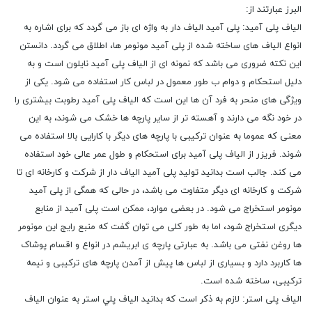
البرز عبارتند از:
الیاف پلی آمید: پلی آمید الیاف دار به واژه ای باز می گردد که برای اشاره به
انواع الیاف های ساخته شده از پلی آمید مونومر ها، اطلاق می گردد. دانستن
این نکته ضروری می باشد که نمونه ای از الیاف پلی آمید نایلون است و به
دلیل استحکام و دوام ب طور معمول در لباس کار استفاده می شود. یکی از
ویژگی های منحر به فرد آن ها این است که الیاف پلی آمید رطوبت بیشتری را
در خود نگه می دارند و آهسته تر از سایر پارچه ها خشک می شوند، به این
معنی که عموما به عنوان ترکیبی با پارچه های دیگر با کارایی بالا استفاده می
شوند. فریزر از الیاف پلی آمید برای استحکام و طول عمر عالی خود استفاده
می کند. جالب است بدانید تولید پلی آمید الیاف دار از شرکت و کارخانه ای تا
شرکت و کارخانه ای دیگر متفاوت می باشد، در حالی که همگی از پلی آمید
مونومر استخراج می شود. در بعضی موارد، ممکن است پلی آمید از منابع
دیگری استخراج شود، اما به طور کلی می توان گفت که منبع رایج این مونومر
ها روغن نفتی می باشد. به عبارتی پارچه ی ابریشم در انواع و اقسام پوشاک
ها کاربرد دارد و بسیاری از لباس ها پیش از آمدن پارچه های ترکیبی و نیمه
ترکیبی، ساخته شده است.
الیاف پلی استر: لازم به ذکر است که بدانید الياف پلي استر به عنوان الياف