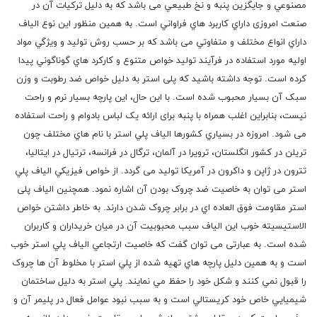
مصنوعي و جايگزين پنبه و نخ طبيعي می باشد که به دلیل ترکیات آن در
صنعت امروزی داراي کاربرد هاي فراواني است. به همین منظور اين نوع الياف
داراي انواع مختلف و متفاوتي می باشد که بر حسب روش توليد و ويژگي مواد
اوليه مورد استفاده در فرآيند توليد خواص متنوع و کارکرد هاي گوناگوني پیدا
کرده است.‏ توجه داشته باشید که پلی استر به دلیل خواص ضد رطوبت و وزن
سبک آن بسیار محبوب شده است. با این حال، این پارچه بسیار نرم و راحت
نیست، بنابراین اغلب همراه با پنبه برای ارائه یک لباس بادوام و راحت استفاده
می شود. امروزه در بسياري کشورها الياف پلي استر با نام هاي مختلف چون
تريلن در کشور انگلستان، ترويرا در آلمان، ترگال در فرانسه، ترتیال در ایتالیا،
تترون در ژاپن و داکرون در آمریکا تولید می گردد. از خواص فيزيکي الياف پلي
استر می توان به خاصيت ضد چروک بودن آن اشاره نمود. همچنین الیاف پلی
استر مقاومت فوق العاده اي در برابر چروک شدن دارند. به خاطر داشتن خواص
الاستيسيته خوب اين الياف سبب محبوبیت آن در میان خریداران و کاربران
شده است. به عبارتی می توان گفت که خاصيت ارتجاعي الياف پلي استر خوب
است و به همين دليل پارچه هاي تهيه شده از پلي استر با مخلوط آن ها چروک
را قبول نمي کنند و شکل خود را حفظ مي نمايند. پلي استر به دليل ساختمان
شيميايي خاص خود کريستالي است و به سبب نبود عوامل فعال در پليمر آن و