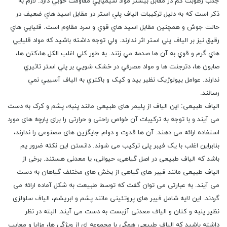
جذب رطوبت کم در مقابل بيشتر مواد شيميايي مقاومت خوبي دارد. لازم به
ذکر است که به دلیل ترکیبات الياف پلي استر در مقابل اسيد هاي ضعيف در
حالت جوش و همچنین مقابل اسيد هاي قوي و سرد مقاوم است. قليايي هاي
رقيق نیز بر الياف پلي استر اثر ندارند. ولي توجه داشته باشید که مواد قليايي
هاي گرم و قوي به آن ها صدمه مي زنند. به طور کلي اغلب الکل ها،کتن ها،
صابون ها، دترجنت ها و مواد مصرفي در خشک شويي بر پلي استر تاثيري
ندارند. عوامل بيولوژيک نظير بيد و کپک و باکتري به الياف آسيبي نمي
رسانند.
الیاف طبیعی: این الیاف از پلیمر های طبیعی مانند پنبه، پشم و کرک به دست
می ‌آیند و با توجه به ترکیبات آن خواص راحتی و حرارتی را برای پارچه های مورد
استفاده ارائه می ‌دهند. آن ها قدرت و دوام جایگزین های مصنوعی را ندارند،
بنابراین اغلب با یک فیبر پلی ترکیب می شوند. دانستن این نکته ضرور یم
باشد که الیاف طبیعی در اصل گیاهی، حیوانی، یا معدنی هستند. برخی از
الیاف طبیعی مانند فیبر های گیاهی از بخش های مختلف گیاهان به دست
می آیند. به عبارتی می توان گفت که توسط طبیعت به شکل آماده ارائه می
گردند. این لایه شامل فیبر های پروتئینی مانند پشم و ابریشم، الیاف سلولزی
نظیر پنبه و کتان و الیاف معدنی آزبست به دست می آیند. البته در نظر
داشته باشید که الیاف طبیعی همگی با مجموعه ای از ویژگی ها، مزایا و معایب