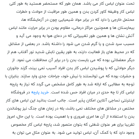
تحت عنوان لباس کار می باشد. همان طور که مستحضر هستید به طور کلی
لباس کار وظیفه کاور کردن بدن و همین طور مراقبت از حوادث و خطرات
محتمل خارجی را دارد که در برابر مواد شیمیایی چون در آزمایشگاه ها،
بیمارستان ها و همچنین مراکز درمانی، مقاوم بودن در برابر حرارت مانند لباس
آتش نشان ها و همین طور تغییراتی که در دمای هوا به وجود می آید و
مسبب سرد شدن و یا گرم شدن می شود را داشته باشد. در بعضی از مشاغل
که در محیط های باز فعالبت دارند، به طور یقین تابش شدید نور آفتاب هم از
دیگر معضلاتی بوده که می بایست بدن را در برابر آن محافظت می نمود. از
دیگر حوادثی که با پوشیدن لباس کار بدن افراد آسیب نمی بیند، گزند جانوران
و حشرات بوده که می توانستند با نیش خود، جراحات جدی وارد سازند. بنابران با
توجه به مطالبی که ارائه شد به طور کامل مشخص می گردد که نیاز به پارچه
لباس کار تا چه حدی در میان افراد حس شده است.
خرید پارچه
در فروشگاه
اینترنتی نساجی آنلاین امکان پذیر است. جالب است بدانید این لباس های کار
مختص در مشاغل های مختلف نمی باشد، بله در زمان های جنگ نیز پوشاندن
بدن با استفاده از آن ها امری ضروری و با اهمیت بوده است. با این حال، امروز
تقریبا برای هر عنوان شغلی که بتوان متصور شد، پارچه لباس کار مخصوص
وجود دارد که با کمک آن، لباس تولید می شود. به عنوان مثال می توان به