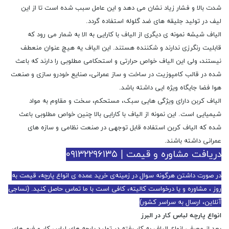
شدت بالا و فشار زیاد نشان می دهد و این عامل سبب شده است تا از این
لیف در تولید جلیقه های ضد گلوله استفاده گردد.
الیاف شیشه نمونه ی دیگری از الیاف با کارایی به الا به شمار می رود که
قابلیت رنگرزی ندارند و شکننده هستند. این الیاف یه هیچ عنوان منعطف
نیستند، ولی این الیاف خواص حرارتی و استحکامی مطلوبی را دارند که باعث
شده در قالب کامپوزیت در ساخت و ساز عمرانی، صنایع خودرو سازی و صنعت
هوا فضا جایگاه ویژه ایی داشته باشد.
الیاف کربن دارای ویژگی هایی سبک، مستحکم، سخت و مقاوم به مواد
شیمیایی است. این نمونه از الیاف با کارایی بالا چنین خواص مطلوبی باعث
شده که الیاف کربن استفاده قابل توجهی در صنعت نظامی و سازه های
عمرانی داشته باشند.
دریافت مشاوره و قیمت | ۰۹۱۳۲۲۹۶۱۳۵
در صورت داشتن هرگونه سوال در زمینه‌ی خرید عمده ی انواع پارچه، قیمت به
روز ، مشاوره و یا درخواست کالیته، کافی است با ما تماس حاصل کنید. (نساجی
آنلاین، ارسال به سراسر کشور)
انواع پارچه لباس کار در البرز