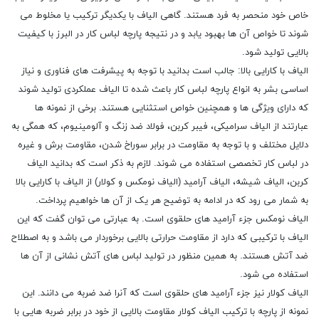
خاص خود منحصر به فرد هستند. گاهی الیاف با یکدیگر ترکیب یا مخلوط می
شوند تا خواص آن ها بهبود یابد و در نتیجه پارچه لباس کار در البرز با کیفیت
بالایی تولید شود.
الیاف با کارایی بالا: جالب است بدانید با توجه به پیشرفت ‌های فناوری و نیاز
اساسی بشر به انواع پارچه لباس کار باعث شده تا الیاف عملکردی تولید شوند
که دارای ویژگی ‌ها و همچنین خواص استثنایی هستند. برخی از نمونه ها
عبارتند از الیاف سرامیکی، فیبر کربن، فولاد ضد زنگ و آلومینیوم، که همگی به
دلایل مختلف و با توجه به مقاومت در برابر سوراخ شدن، مقاومت برش و غیره
در لباس کار تخصصی استفاده می شوند. لازم به ذکر است که بدانید الیاف
کربن، الیاف شیشه، الیاف آرامید (الیاف نومکس و کولار) از الیاف با کارایی بالا
به شمار می رود که در ادامه به توضیح هر یک از آن ها خواهیم پرداخت.
الیاف نومکس جزء آرامید های حلقوی است. به عبارتی می توان گفت که این
الیاف با ترکیبی که دارد از مقاومت حرارتی بالایی برخوردار می باشد و به اصطلاح
ضد آتش هستند. به همین منظور در تولید لباس های آتش نشانی از آن ها
استفاده می شود.
الیاف کولار نیز جزء آرامید های حلقوی است که آنرا ضد ضربه می دانند. این
نمونه از پارچه با ترکیب الیاف کولار مقاومت بالایی از خود در برابر ضربه هایی با