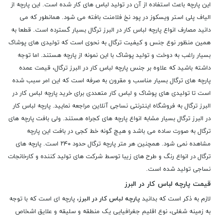
این پارچه باعث استفاده از آن در تولید لباس های کار شده است. این پارچه از
الیاف پلی استر ویسکوز در پود نخ فلامنت بافته می شود. همانطور که می
دانید مصارف انواع پارچه لباس کار در البرز ترگال بسیار گسترده است. قطعا به
همین منظور نوع جنس و کیفیت ترگال به نحوی است که تولیدی ‌های پوشاک
بسیار راغب به دوخت و تولید پوشاک با این نمونه از پارچه هستند. اما توجه
داشته باشید که علاوه بر جنس پارچه لباس کار در البرز ترگال، قیمت عمده
پارچه های ترگال بسیار مناسب و مقرون به صرفه است که این امر سبب شده
است تا تولیدی‌ های پوشاک و لباس کار متعددی برای خرید پارچه لباس کار در
البرز ترگال به فروشگاه اینترنتی نساجی آنلاین مراجعه نمایید. پارچه لباس کار
در البرز ترگال بسیار مشابه انواع پارچه های کجراه هستند. ولی بافت پارچه های
ترگال به صورت ساده می باشد و هیچ گونه خط کجی در بافت این پارچه
مشاهده نمی ‌شود. همچنین هر متر پارچه ترگال حدود ۲۴۰ است. پارچه های
ترگال در انواع رنگ و طرح های زیبا توسط شرکت های تولید کننده و کارخانجات
نساجی تولید شده است.
قیمت پارچه لباس کار در البرز
لازم به ذکر است که بدانید
پارچه لباس کار در البرز
، پارچه ای است که با توجه
به زمینه شغلی، نوع اقلیم جغرافیایی یک منطقه و سلیقه و علایق اشخاص