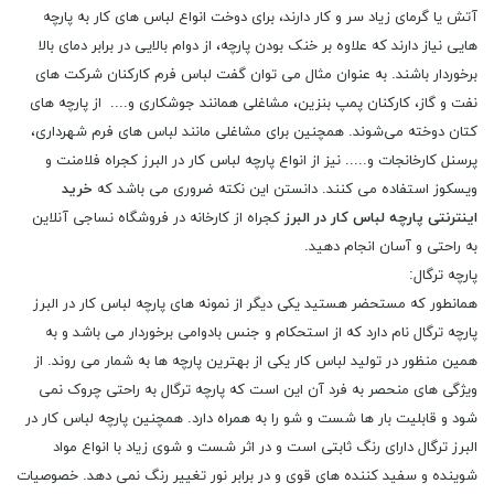
آتش یا گرمای زیاد سر و کار دارند، برای دوخت انواع لباس های کار به پارچه
هایی نیاز دارند که علاوه بر خنک بودن پارچه، از دوام بالایی در برابر دمای بالا
برخوردار باشند. به عنوان مثال می توان گفت لباس فرم کارکنان شرکت‌ های
نفت و گاز، کارکنان پمپ بنزین، مشاغلی همانند جوشکاری و.... از پارچه های
کتان دوخته می‌شوند. همچنین برای مشاغلی مانند لباس ‌های فرم شهرداری،
پرسنل کارخانجات و..... نیز از انواع پارچه لباس کار در البرز کجراه فلامنت و
ویسکوز استفاده می ‌کنند. دانستن این نکته ضروری می باشد که
خرید
اینترنتی پارچه لباس کار در البرز
کجراه از کارخانه در فروشگاه نساجی آنلاین
به راحتی و آسان انجام دهید.
پارچه ترگال:
همانطور که مستحضر هستید یکی دیگر از نمونه های پارچه لباس کار در البرز
پارچه ترگال نام دارد که از استحکام و جنس بادوامی برخوردار می باشد و به
همین منظور در تولید لباس کار یکی از بهترین پارچه ها به شمار می روند. از
ویژگی های منحصر به فرد آن این است که پارچه ترگال به راحتی چروک نمی
شود و قابلیت بار ها شست و شو را به همراه دارد. همچنین پارچه لباس کار در
البرز ترگال دارای رنگ ثابتی است و در اثر شست و شوی زیاد با انواع مواد
شوینده و سفید کننده های قوی و در برابر نور تغییر رنگ نمی دهد. خصوصیات