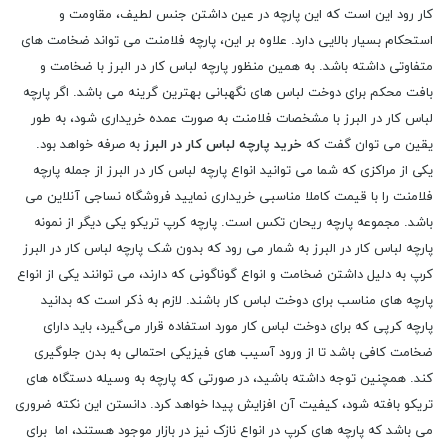
کار رود این است که این پارچه در عین داشتن جنس لطیف، مقاومت و
استحکام بسیار بالایی دارد. علاوه بر این، پارچه فلامنت می‌ تواند ضخامت ‌های
متفاوتی داشته باشد. به همین منظور پارچه لباس کار در البرز با ضخامت و
بافت محکم برای دوخت لباس ‌های نگهبانی بهترین گرینه می باشد. اگر پارچه
لباس کار در البرز با مشخصات فلامنت به صورت عمده خریداری شود، به طور
یقین می توان گفت که
خرید پارچه لباس کار در البرز
به صرفه خواهد بود.
یکی از مراکزی که شما می ‌توانید انواع پارچه لباس کار در البرز از جمله پارچه
فلامنت را با قیمت کاملا مناسبی خریداری نمایید فروشگاه نساجی آنلاین می
باشد. مجموعه پارچه ریحان تکس است. پارچه کرپ تریکو یکی دیگر از نمونه
پارچه لباس کار در البرز به شمار می رود که بدون شک پارچه ‌لباس کار در البرز
کرپ به دلیل داشتن ضخامت و انواع گوناگونی که دارند، می‌ توانند یکی از انواع
پارچه ‌های مناسب برای دوخت لباس کار باشند. لازم به ذکر است که بدانید
پارچه کرپی که برای دوخت لباس کار مورد استفاده قرار می‌گیرد، باید دارای
ضخامت کافی باشد تا از ورود آسیب ‌های فیزیکی احتمالی به بدن جلوگیری
کند. همچنین توجه داشته باشید، در صورتی که پارچه به وسیله دستگاه‌ های
تریکو بافته شود، کیفیت آن افزایش پیدا خواهد کرد. دانستن این نکته ضروری
می باشد که پارچه ‌های کرپ در انواع نازک نیز در بازار موجود هستند، اما برای