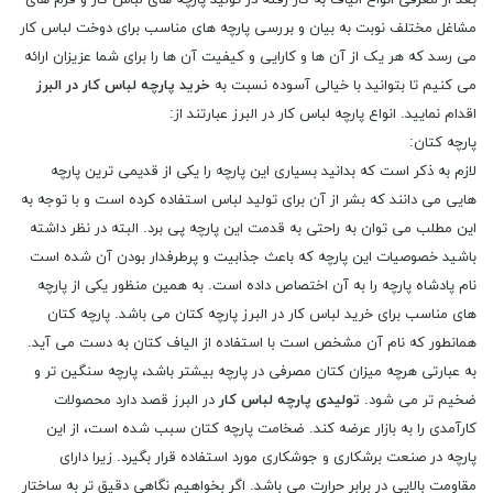
بعد از معرفی انواع الیاف به کار رفته در تولید پارچه های لباس کار و فرم های
مشاغل مختلف نوبت به بیان و بررسی پارچه های مناسب برای دوخت لباس کار
می رسد که هر یک از آن ها و کارایی و کیفیت آن ها را برای شما عزیزان ارائه
می کنیم تا بتوانید با خیالی آسوده نسبت به
خرید پارچه لباس کار در البرز
اقدام نمایید. انواع پارچه لباس کار در البرز عبارتند از:
پارچه کتان:
لازم به ذکر است که بدانید بسیاری این پارچه را یکی از قدیمی ترین پارچه
هایی می دانند که بشر از آن برای تولید لباس استفاده کرده است و با توجه به
این مطلب می توان به راحتی به قدمت این پارچه پی برد. البته در نظر داشته
باشید خصوصیات این پارچه که باعث جذابیت و پرطرفدار بودن آن شده است
نام پادشاه پارچه را به آن اختصاص داده است. به همین منظور یکی از پارچه
های مناسب برای خرید لباس کار در البرز پارچه کتان می باشد. پارچه کتان
همانطور که نام آن مشخص است با استفاده از الیاف کتان به دست می آید.
به عبارتی هرچه میزان کتان مصرفی در پارچه بیشتر باشد، پارچه سنگین تر و
ضخیم تر می شود.
تولیدی پارچه لباس کار
در البرز قصد دارد محصولات
کارآمدی را به بازار عرضه کند. ضخامت پارچه کتان سبب شده است، از این
پارچه در صنعت برشکاری و جوشکاری مورد استفاده قرار بگیرد. زیرا دارای
مقاومت بالایی در برابر حرارت می باشد. اگر بخواهیم نگاهی دقیق تر به ساختار