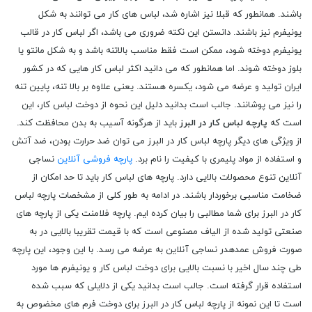
باشند. همانطور که قبلا نیز اشاره شد، لباس ‌های کار می ‌توانند به شکل
یونیفرم نیز باشند. دانستن این نکته ضروری می باشد، اگر لباس کار در قالب
یونیفرم دوخته شود، ممکن است فقط مناسب بالاتنه باشد و به شکل مانتو یا
بلوز دوخته شوند. اما همانطور که می دانید اکثر لباس کار هایی که در کشور
ایران تولید و عرضه می شود، یکسره هستند. یعنی علاوه بر بالا تنه، پایین تنه
را نیز می ‌پوشانند. جالب است بدانید دلیل این نحوه از دوخت لباس کار، این
است که
پارچه لباس کار در البرز
باید از هرگونه آسیب به بدن محافظت کند.
از ویژگی ‌های دیگر پارچه لباس کار در البرز می‌ توان ضد حرارت بودن، ضد آتش
و استفاده از مواد پلیمری با کیفیت را نام برد.
پارچه فروشی آنلاین
نساجی
آنلاین تنوع محصولات بالایی دارد. پارچه‌ های لباس کار باید تا حد امکان از
ضخامت مناسبی برخوردار باشند. در ادامه به طور کلی از مشخصات پارچه لباس
کار در البرز برای شما مطالبی را بیان کرده ایم. پارچه فلامنت یکی از پارچه ‌های
صنعتی تولید شده از الیاف مصنوعی است که با قیمت تقریبا بالایی در به
صورت فروش عمدهدر نساجی آنلاین به عرضه می ‌رسد. با این وجود، این پارچه
طی چند سال اخیر با نسبت بالایی برای دوخت لباس کار و یونیفرم ‌ها مورد
استفاده قرار گرفته است. جالب است بدانید یکی از دلایلی که سبب شده
است تا این نمونه از پارچه لباس کار در البرز ‌برای دوخت فرم های مخضوص به