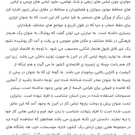
مواردی چون لباس های زرهی و شنا، غواصی، مایو، لباس های چرمی و لباس
های محافظ موتور سواران و فضانوردان و محافظ در مقابل نیش زنبور اشاره کرد.
یکی دیگر از ویژگی های منحصر به فرد لباس کار این است که به عنوان ابزاری
برای حفظ حجاب و حیا که در طول تاریخ و جوامع های مختلف طرفداران
بسیاری داشته است. به عبارتی می توان گفت که پوشاک به عنوان یک هنجار
فرهنگی در نقاط مختلف و مکان های عمومی و پر رفت و آمد اگر پوشیده نشود
یک غیر قابل قبول هنجار شکنی محسوب می شود. با توجه به اقتصاد ایران،
هدف ما تولید پارچه لباس کار در البرز به صورت تولید داخلی می باشد. زیرا این
کار هم باعث چرخه ی زنجیره ی اقتصادی کشور ما می گردد و هم اینکه از
کیفیت و کارایی بالایی برخوردار می باشد. به گونه ای که به عنوان در برخی از
زمینه ها به عنوان صادر کننده شناخته شده ایم. توجه داشته باشید از آنجایی
که قاعده و اصولی برای طراحی البسه از هر نوعی وجود نداشته است، بیشتر
منسوجات استفاده شده در بدن انسان متناسب با افراد نبوده است. بنابراین
تحت عنوان برش و دوخت پارچه لباس کار در البرز به وجود آمد که این عامل
سبب شده است تا افراد بتوانند متناسب با بدن خود فرم و لباس هاس کار خود
را تیه نمایند. دانستن این نکته ضروری می باشد همانطور که مشاهده کرده اید
در مجموعه هایی چون ارتش یک کشور، اداره، موسسات، حزب ها، باشگاه های
ورزشی، طرفداران یک حزب یا جریان فکری، کارخانجات و آتش نشانان باید