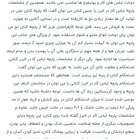
دوخت لباس‌ های کار و یونیفرم ‌ها مناسب نمی باشند. همچنین از مشخصات
پارچه لباس کار در البرز با جنس کتان می توان گفت که پارچه کتان نخی در
تولید آن ‌ها مقدار زیادی نخ به‌ کاررفته است و در نساجی آنلاین به صورت
عمده به فروش می رسد. قابل توجه کارفرامایان عزیز که از پارچه کتان نخ می
توان برای دوخت انواع مانتو و شلوار استفاده نمود. از ویژگی ‌های جذاب این
پارچه می‌ توان به آبرفت بسیار کم آن به عبارتی چیزی حدود 2 درصد، عبور
خوب جریان هوا و از همه مهم ‌تر سازگاری عالی آن با پوست بدن و عدم ایجاد
حساسیت ‌ها اشاره نمود. یکی دیگر از مشخصات پارچه لباس کا در البرز کتانی
استحکام و مقاوت بالای آن می باشد. به طوری که حتی می توان گفت
استحکام کتان از پنبه نیز بیشتر است. همانطور که مستحضر هستید دلیل
استحکام پارچه لباس کار در البرز کتانی را می توان در ساختمان الیاف این
پارچه و وجود کریستالین زیاد آن ها دانست. توجه داشته باشید که همین
موجب شده است تا میزان استحکام کتان در برابر کشش و ازیاد طول تا حد
پارگی ۸٫۱ درصد در حالت خشک و ۲٫۲ درصد در حالت خیس باشد. علاوه بر
مشخصات پارچه لباس کار در البرز گفته شده برای کتان، این پارچه دارای
خصوصیات دیگری از جمله ضخامت متغییر، خنک بودن و انعطاف پذیر بودن،
سطح درخشان و یکدست، ظرافت و زیبایی پوشاک کتان، تمیز کردن آسان و از