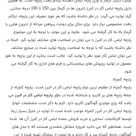
عبارت دیگر، گرماژ یا وزن پایه، نشان دهنده‌ تراکم بافت پارچه است. به همین
دلیل پارچه لباس کار در البرز تترون ها در گرماژ بین 150 تا 190 درجه سانتی
گراد تولید می‌ گردد. در نظر داشته باشید که هر مورد مصرف این پارچه، تراکم
بافت مخصوصی نیاز دارد. برای مثال برای دوخت پیراهن مردانه از تترون‌ هایی با
گرماژ بالا به کار گرفته می شود. علاوه بر این موارد، با توجه به این موضوع
پارچه لباس کار در البرز را می توان در ضخامت های مختلف تولید کرد. البته در
نظر داشته باشید که با توجه به ضخامت پارچه تولید شده در صنایع مختلف
می توان لباس کار مورد نظر را تولید کرد. جالب است بدانید از این پارچه به طور
معمول در تولید روپوش های بیمارستانی و فرم های اداری به کار گرفته می
شود.
پارچه کجراه:
پارچه کجراه از مقاوم ترین نوع پارچه لباس کار در البرز است. پارچه کجراه از
جمله پارچه های پر کاربرد و شناخته شده در
بازار پارچه لباس کار در البرز
می
باشد که برای مواردی گوناگون کاربرد دارد. لازم به ذکر است مشخصات انواع
پارچه لباس کار در البرز کجراه موجب شده است تا تولید در متراژ بسیار زیاد
توسط کارخانجات نساجی و خرید فروش عمده لباس کار در البرز آن ها شده
است. همانطور که می دانید امروزه مشاغل متعددی هستند که با مدل های
گوناگون پارچه کجراه سر و کار دارند و به نحوی از پوشاک تهیه شده از این