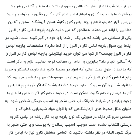
انواع مواد شوینده از مقاومت بالایی برخوردار باشد. به منظور آشنایی هر چه
بیشتر شما با محیط کاری و انواع لباس های کار و کمی دقیق تر بخواهیم مورد
بررسی قرار دهیم، انواع پارچه لباس کاری کارشناسان فروشگاه نساجی آنلاین
مطالبی را ارائه می دهند. همانظور که می دانید خرید پارچه لباس کار در البرز
یکی از مسائلی می باشد که هر یک از شما را با خود در گیر کرده است. شاید در
اینجا این سوال پارچه لباس کار در البرز را از کجا بخرم؟
مشخصات پارچه لباس
کار در البرز
چیست؟ از کجا می توان
خرید اینترنتی پارچه لباس کار در البرز
را
به آسانی انجام داد؟ بنابراین به ادامه ی مطالب توجه نمایید. لازم به ذکر است
که بدانید در طول مدت زمانی که افراد در محیط کاری قرار دارند، لباسکار و
خرید
پارچه لباس کار در البرز
یکی از مهم ترین موضوعات مهم به شمار می رود که
با افراد شاغل با آن سر و کار دارد. توجه داشته باشید که اگر خرید پارچه لباس
کار به درستی انجام نگیرد، ممکن است در نحوه انجام کار آن شخص اختلال به
وجود بیاید و در شرایط خطرناک تر، حتی منجر به آسیب دیدگی شخص شود. به
عنوان مثال محیط های آزمایشگاهی که با انواع مواد شیمیایی خطرناک و
حساس سرو کار دارند در صورتی که نوع پارچه ی به کار ررفته در لباس کار به
درستی انتخاب نشده است موجب آسیب رساندن به پوست و یا حتی منجر به
مرگ شود. البته در نظر داشته باشید که تمامی مشاغل کاری نیاز به لباس کار