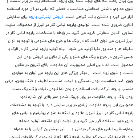
بین بردن راحت لکه های ایجاد شده روی پارچه، استحکام زیاد در برابر شست و
شوی مداوم، داشتن ضخامتی متناسب با فصلی که لباس در آن مورد استفاده
قرار می گیرد و داشتن بافت گیاهی است.
فروش اینترنتی پارچه
برای سفارش
آنلاین ضروری شده است.
تولیدی پارچه لباس کار در البرز
از محصولات سایت
نساجی آنلاین سفارش خرید می گیرد. در رابطه با مشخصات پارچه لباس کار در
البرز تترون می توان گفت که در رنگ‌ ها و طرح‌ های متنوعی با توجه به انواع
سلیقه ها و متد روز دنیا تولید می ‌شود. البته تولید پارچه لباس کار در اارک با
جنس تترون در طرح و رنگ‌ های متنوع یکی از دلایل پر فروش بودن این
محصول است. اما دلیل اصلی محبوبیت آن مقاومت بالای تترون در مقابل
شست و شوی زیاد است. از دیگر ویژگی‌ های این پارچه می ‌توان به مواردی
چون: ضد حساسیت بودن، سادگی و قیمت مناسب، لطیف و خنک بودن، عرض
مناسب پارچه، تراکم بافت استاندارد و بدن نما نبودن، ثبات رنگ، یک دست
بودن رنگ پارچه، مقاومت در برابر چروک شدنو عمر بالای آن اشاره نمود.
همچنین این پارچه مقاومت زیادی در برابر سایش دارد. با توجه به مشخصات
پارچه لباس کار در البرز تترون علاوه بر اینکه به عنوام پونیفرم و لباس های
اداری مورد استفاده قرار می گیرد برای تولید انواع مقنعه، تولید ملحفه
بیمارستانی، لباس های مراکز درمانی و .... نیز بیشترین کارایی را به همراه
دارد. لازم به ذکر است که بدانید پارچه ترگال که از تولیدات کارخانجات نساجی