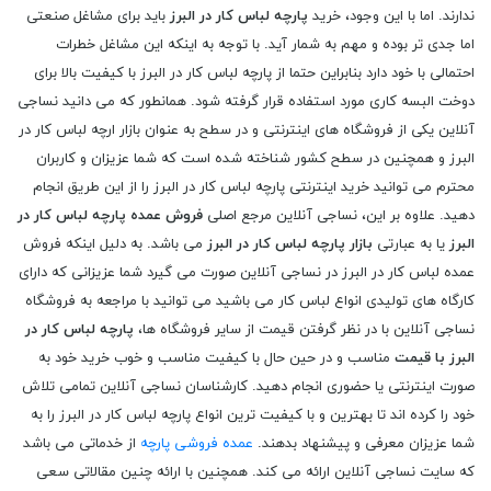
ندارند. اما با این وجود، خرید
پارچه لباس کار در البرز
باید برای مشاغل صنعتی
اما جدی تر بوده و مهم به شمار آید. با توجه به اینکه این مشاغل خطرات
احتمالی با خود دارد بنابراین حتما از پارچه لباس کار در البرز با کیفیت بالا برای
دوخت البسه کاری مورد استفاده قرار گرفته شود. همانطور که می دانید نساجی
آنلاین یکی از فروشگاه های اینترنتی و در سطح به عنوان بازار ارچه لباس کار در
البرز و همچنین در سطح کشور شناخته شده است که شما عزیزان و کاربران
محترم می توانید خرید اینترنتی پارچه لباس کار در البرز را از این طریق انجام
دهید. علاوه بر این، نساجی آنلاین مرجع اصلی
فروش عمده پارچه لباس کار در
البرز
یا به عبارتی
بازار پارچه لباس کار در البرز
می باشد. به دلیل اینکه فروش
عمده لباس کار در البرز در نساجی آنلاین صورت می گیرد شما عزیزانی که دارای
کارگاه های تولیدی انواع لباس کار می باشید می توانید با مراجعه به فروشگاه
نساجی آنلاین با در نظر گرفتن قیمت از سایر فروشگاه ها،
پارچه لباس کار در
البرز با قیمت
مناسب و در حین حال با کیفیت مناسب و خوب خرید خود به
صورت اینترنتی یا حضوری انجام دهید. کارشناسان نساجی آنلاین تمامی تلاش
خود را کرده اند تا بهترین و با کیفیت ترین انواع پارچه لباس کار در البرز را به
شما عزیزان معرفی و پیشنهاد بدهند.
عمده فروشی پارچه
از خدماتی می باشد
که سایت نساجی آنلاین ارائه می کند. همچنین با ارائه چنین مقالاتی سعی