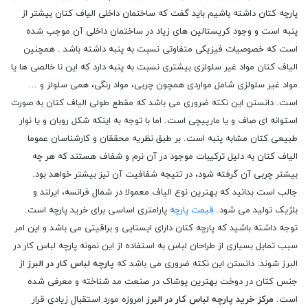
پارچه کتان داشته باشیم باید گفت که ساختمان داخلی الیاف کتان بیشتر از
پنبه است و وجود کریستالین های زیاد در ساختمان داخلی آن موجب شده
است که خصوصیات فیزیکی متفاوتی نسبت به پنبه داشته باشد . همچنین
الیاف کتان مواد غیر سلولزی بیشتری نسبت به پنبه دارد که این نا خالصی ها یا
مواد غیر سلولزی شامل مواردی همچون چربی، مواد رنگی، همی سلولز و …
است. دانستن این نکته ضروری می باشد که مقطع طولی الیاف کتان به صورت
استوانه ای صاف و یا مارپیچی است. اما با توجه به اینکه شکل روبان و یا نوار
طبیعی کتان مشابه پنبه است. بر طبق نظریه محققان و کارشناسان عموما
الیاف کتان به دلیل ترکیبات موجود در آن نرم و شفاف هستند که هر چه
بیشتر چربی آن گرفته شود، در نتیجه شفافیت آن نیز بیشتر خواهد بود.
جالب است بدانید که بهترین نوع الیاف معمولا در شمال فرانسه، ایرلند و
بلژیک تولید می شود.
قیمت پارچه
پارامتری اساسی برای خرید پارچه است.
توجه داشته باشید که پارچه کتان دارای ایستایی و براقیتی می باشد و این امر
سبب تمایل بسیاری از طراحان لباس به استفاده از این نمونه پارچه لباس کار در
البرز شوند. دانستن این نکته ضروری می باشد که
پارچه لباس کار در البرز
از
جنس کتان در دوخت بهترین پوشاک در صنعت مد شناخته و معرفی شده
است.
مرکز خرید پارچه لباس کار در البرز
امروزه مورد استقبال زیادی قرار