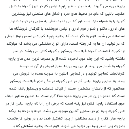
پارچه بهره می گیرند. به همین منظور پارچه لباس کار در البرز کجراه به دلیل
مقاوت بالایی که دارد در محیط های سرد و شغل های صنعتی نیز بیشترین
کاربرد را به همراه دارد. همانطور که می دانید نقش به سزایی در تولید شلوار
های اداری، مانتو و شلوار فرم اداری و لباس فروشنده یا کارکنان فروشگاه ها
استفاده می شود. لازم به ذکر است که بدانید پارچه کجراه بر اساس نوع الیافی
که در تولید آن ‌ها به کار رفته است، دارای انواع مختلفی می باشد که عبارتند
از: کجراه فلامنت، کجراه فیلامنت ویسکوز و کجراه کتان می باشد. در نظر
داشته باشید که این چند مورد نامبرده شده از پر مصرف‌ ترین مدل‌ های پارچه
کجراه به شمار می روند. از این رو، روزانه متراژ انبوهی از آن‌ ها توسط
کارخانجات نساجی تولید و در نساجی آنلاین به صورت عمده به فروش می
رسد. به عبارتی پارچه لباس کار در البرز کجراه در مذل های فیلامنت ویسکوز
همانطور که از نامشان مشخص است، از الیاف فلامنت و ویسکوز بافته شده
است که معمولا وزن هر متر پارچه حدود ۲۸۰ گرم است. به همین منظور الیاف
مورد استفاده پارچه کتان نیز پنبه است که برخی آن را با نام پارچه لباس کار در
البرز کجراه پنبه ای در نساجی آنلاین موجود می باشد. البته با توجه به اینکه
پارچه های کتان از درصد مختلفی از پنبه تشکیل شده‌اند و در برخی کارخانجات
بصورت پلی استر پنبه نیز تولید می ‌شوند. لازم است بدانید مشاغلی که با