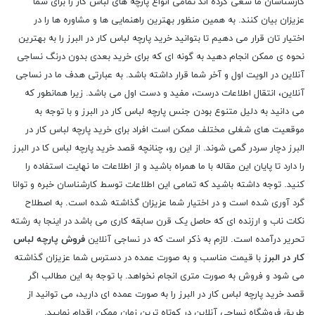
کارشناسان ما سعی کرده اند تمامی انواع پارچه های لباس کار را برای شما
عزیزان بیان کنند. به همین منظور بهترین راهنمایی ها و مشاوره ها را در
اختیار تان قرار می دهیم تا بتوانید خرید پارچه لباس کار در البرز را به بهترین
نحوه ی ممکن انجام دهید به گونه ای که برای خرید بعدی بدون درنگ نساجی
آنلاین در الویت اول و آخر شما قرار داشته باشد. به عبارتی هدف ما در نساجی
آنلاین، انتقال اطلاعات درست، مفید و دست اول می باشد. زیرا همانطور که
می دانید به دلیل متنوع بودن جنس پارچه لباس کار در البرز و با توجه به
موقعیت های شغلی مختلف ممکن است افراد برای خرید پارچه لباس کار در
البرز دچار سردر گمی شوند. از این رو، چنانچه قصد خرید پارچه لباس کا در البرز
را دارد تا پایان این مقاله با ما همراه باشید و از اطلاعات ما نهایت استفاده را
کنید. توجه داشته باشید که تمامی این اطلاعات توسط کارشناسان خبره و توانا
گرد آوری شده است و در اختیار شما عزیزان گذاشته شده است. به اصطلاح
نکات ناب و ارزنده ای که حاصل یک قرن سابقه کاری می باشد در اینجا به رشته
تحریر درآمده است. لازم به ذکر است که در نساجی آنلاین
فروش پارچه لباس
کار در البرز
با قیمت مناسب و به صورت عمده در دسترس شما عزیزان گذاشته
می شود و فروش به صورت متری انجام نخواهد. با توجه به این مطالب اگر
قصد خرید پارچه لباس کار در البرز را به صورت عمده ای دارید، می توانید از
طریق فروشگاه نساجی آنلاین در کوتاه ترین زمان ممکن اقدام نمایید.