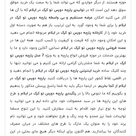
حوزه هستند. از دیگر مواردی که می تواند شما را به سمت یک خرید موفق
سوق دهد این است که در
تولیدی پارچه دورس تو کرک در ایلام
که با آن ها
کار می کنید امکان
عرضه مستقیم و بی واسطه پارچه دورس تو کرک در
ایلام
را برای شما به وجود آورد. به این ترتیب باز هم به صورت دسته اول
خرید خود را از
کارخانه پارچه دورس تو کرک در ایلام
مربوطه انجام می دهید
و این امکان وجود دارد که قیمت و کیفیت را کسب کنید. همه این ها در
عمده فروشی پارچه دورس تو کرک در ایلام
نساجی آنلاین وجود دارد و ما با
بهترین خدمات در حوزه فروش انواع پارچه و به ویژه
7 مدل پارچه دورس تو
کرک در ایلام
به شما مشتریان گرامی ارائه می کنیم و می توانید تنها با
چند کلیک ساده
خرید اینترنتی پارچه دورس تو کرک در ایلام
را انجام دهید و
در اقصی نقاط کشور این پارچه ها را دریافت کنید.
پارچه دورس تو کرک در
ایلام از کجا بخریم
. در اینجا دیگر باید به شما پاسخ پرسش مذکور را بدهیم
و بگوییم که ما تنوعی بالا را در
رنگبندی پارچه دورس تو کرک در ایلام
و طرح
های این پارچه ها در سبد محصولات خود جای داده ایم و می توانید با
توجه به نوع نیاز خود اقدام به ثبت سفارش کنید. با این تنوع مسلما
تولیدات شما نیز محدو به چند رنگ و طرح نخواهند شود و می توانید نام
برند خود را به عنوان یک مارک با طرح های مختلف در میان مصرف
کنندگان جا بیاندازید. هم اکنون برای اینکه دیگر هیچ جای بحثی در این