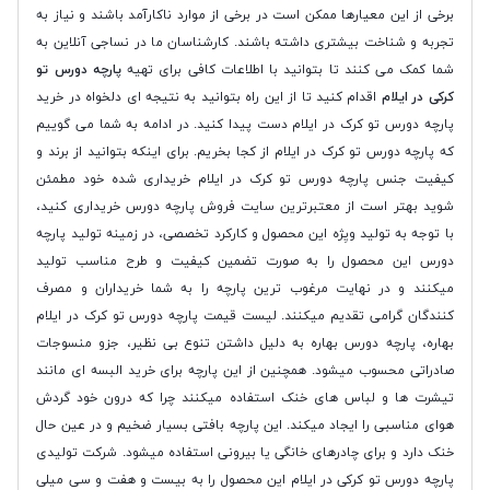
برخی از این معیارها ممکن است در برخی از موارد ناکارآمد باشند و نیاز به
تجربه و شناخت بیشتری داشته باشند. کارشناسان ما در نساجی آنلاین به
شما کمک می کنند تا بتوانید با اطلاعات کافی برای تهیه
پارچه دورس تو
کرکی در ایلام
اقدام کنید تا از این راه بتوانید به نتیجه ای دلخواه در خرید
پارچه دورس تو کرک در ایلام دست پیدا کنید. در ادامه به شما می گوییم
که پارچه دورس تو کرک در ایلام از کجا بخریم. برای اینکه بتوانید از برند و
کیفیت جنس پارچه دورس تو کرک در ایلام خریداری شده خود مطمئن
شوید بهتر است از معتبرترین سایت فروش پارچه دورس خریداری کنید،
با توجه به تولید ویِژه این محصول و کارکرد تخصصی، در زمینه تولید پارچه
دورس این محصول را به صورت تضمین کیفیت و طرح مناسب تولید
میکنند و در نهایت مرغوب ترین پارچه را به شما خریداران و مصرف
کنندگان گرامی تقدیم میکنند. لیست قیمت پارچه دورس تو کرک در ایلام
بهاره، پارچه دورس بهاره به دلیل داشتن تنوع بی نظیر، جزو منسوجات
صادراتی محسوب میشود. همچنین از این پارچه برای خرید البسه ای مانند
تیشرت ها و لباس های خنک استفاده میکنند چرا که درون خود گردش
هوای مناسبی را ایجاد میکند. این پارچه بافتی بسیار ضخیم و در عین حال
خنک دارد و برای چادرهای خانگی یا بیرونی استفاده میشود. شرکت تولیدی
پارچه دورس تو کرکی در ایلام این محصول را به بیست و هفت و سی میلی