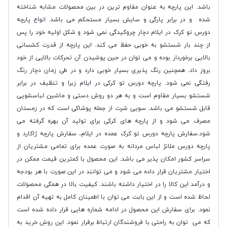
باشد. این پارچه به عنوان مقاوم ترین در بین محصولات مشابه شناخته
شده و در برابر پارگی و سایش بسیار مستحکم می باشد. انواع پارچه
دورس تو کرک در ایلام دچار چروکیدگی نمی شود و شکل اولیه خود را پس
از چند بار شستشو به خوبی حفظ می کند. این پارچه از قدرت کشسانی
بالایی برخوردار بوده و می توان در حین پوشیدن آن تحرکات بالایی از خود
بروز داد. همچنین رنگ پذیری بسیار خوبی دارد و در طی زمان دچار رنگ
رفتگی نمی شود. پارچه دورس تو کرکی در ایلام زبرا و تنظیف در برابر
شستشو بسیار مقاوم است و به هر دو روش دستی و ماشین لباسشویی
قابل شستشو می باشد. سویی شرت از جمله پوشاکی است که در زمستان
مصرف می شود و از پارچه های کرکی برای تولید آن بهره گرفته می
شود.سفارش پارچه دورس تو کرک عمده در ایلام، سفارش پارچه ژاکارد و
پارچه دورس ملانژ لباس مردانه به صورت عمده برای تمامی مشتریان از
سراسر کشور امکان پذیر می باشد. این محصول با کمترین قیمت ممکن در
اختیار مشتریان قرار داده می شود و می توانند در این صورت با هر بودجه
و درآمد این کالا را در اختیار داشته باشند. کیفیت بالا در همگی محصولات
لحاظ شده است و از این بابت می توان با اطمینان کامل به تهیه آن اقدام
نمود. برای سفارش این محصول در ادامه شماره هایی قرار داده شده است
که می توان به راحتی با فروشندگان ارتباط برقرار نمود. این روش خرید به