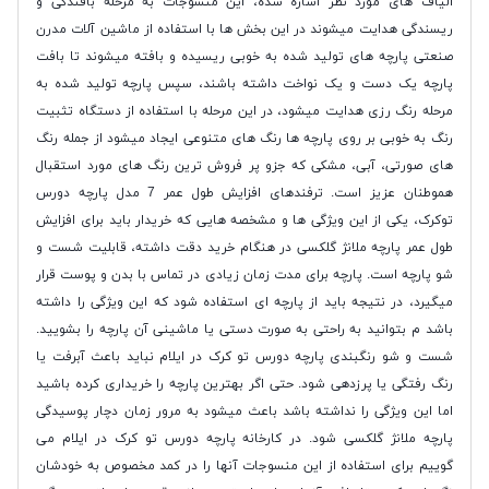
الیاف های مورد نظر اشاره شده، این منسوجات به مرحله بافندگی و
ریسندگی هدایت میشوند در این بخش ها با استفاده از ماشین آلات مدرن
صنعتی پارچه های تولید شده به خوبی ریسیده و بافته میشوند تا بافت
پارچه یک دست و یک نواخت داشته باشند، سپس پارچه تولید شده به
مرحله رنگ رزی هدایت میشود، در این مرحله با استفاده از دستگاه تثبیت
رنگ به خوبی بر روی پارچه ها رنگ های متنوعی ایجاد میشود از جمله رنگ
های صورتی، آبی، مشکی که جزو پر فروش ترین رنگ های مورد استقبال
هموطنان عزیز است. ترفندهای افزایش طول عمر 7 مدل پارچه دورس
توکرک، یکی از این ویژگی ها و مشخصه هایی که خریدار باید برای افزایش
طول عمر پارچه ملانژ گلکسی در هنگام خرید دقت داشته، قابلیت شست و
شو پارچه است. پارچه برای مدت زمان زیادی در تماس با بدن و پوست قرار
میگیرد، در نتیجه باید از پارچه ای استفاده شود که این ویژگی را داشته
باشد م بتوانید به راحتی به صورت دستی یا ماشینی آن پارچه را بشویید.
شست و شو رنگبندی پارچه دورس تو کرک در ایلام نباید باعث آبرفت یا
رنگ رفتگی یا پرزدهی شود. حتی اگر بهترین پارچه را خریداری کرده باشید
اما این ویژگی را نداشته باشد باعث میشود به مرور زمان دچار پوسیدگی
پارچه ملانژ گلکسی شود. در کارخانه پارچه دورس تو کرک در ایلام می
گوییم برای استفاده از این منسوجات آنها را در کمد مخصوص به خودشان