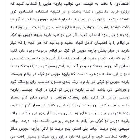
اقتصادی، با دقت به قیمت، می توانید پارچه هایی را انتخاب کنید که
ارزش خرید مناسبی داشته باشند و در نتیجه استفاده اقتصادی تری
داشته باشید. بنابراین، در زمان تهیه پارچه های دورس به قیمت آن ها
دقت داشته باشید تا بتوانید پارچه های مناسب و با کیفیت را با توجه به
بودجه و نیاز خود انتخاب کنید. اگر می خواهید
خرید پارچه دورس تو کرک
در ایلام
را با اطمینان کامل انجام دهید و بدانید که هر آنچه را که نیاز
دارید در
مرکز پخش پارچه دورس تو کرک در ایلام
مربوطه وجود دارد تنها
کاری که باید انجام دهید این است که با گوشی خود به سایت تخصصی
نساجی آنلاین مراجعه کنید و در آنجا به راحتی سفارش خود را ثبت کنید. تا
انتهای این مقاله خواهید دانست که
پارچه دورس تو کرک در ایلام چیست
.
پارچه دورس تو کرکی در ایلام با رنگ بندی متنوع مناسب برای پوشاک گرم
و ورزشی می باشد. الیاف پارچه دورس تو کرکی در ایلام چیست. پارچه
رومبلی دورس تو کرکی برای پوشاک ورزشی و لباس های گرم بسیار
مناسب می باشد. این محصول با کرک هایی که دارد بسیار گرم و لطیف
بوده همچنین برای لباس های زمستانی بسیار کاربردی می باشد. الیاف
پارچه دورس تو کرکی در ایلام به صورت زیر می باشند. نود درصد الیاف
طبیعی، پنج درصد الیاف پلی استر، پنج درصد نخ لاکرا. پارچه دورس ملانژ
برخلاف ضخامت خوب و گرمی که دارد دارای وزن سبک و بسیار راحت می