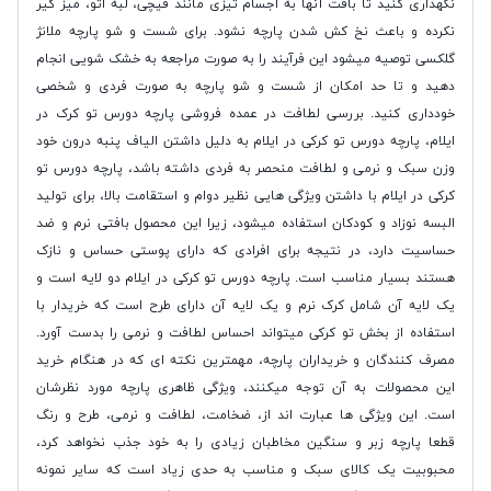
نگهداری کنید تا بافت آنها به اجسام تیزی مانند قیچی، لبه اتو، میز گیر
نکرده و باعث نخ کش شدن پارچه نشود. برای شست و شو پارچه ملانژ
گلکسی توصیه میشود این فرآیند را به صورت مراجعه به خشک شویی انجام
دهید و تا حد امکان از شست و شو پارچه به صورت فردی و شخصی
خودداری کنید. بررسی لطافت در عمده فروشی پارچه دورس تو کرک در
ایلام، پارچه دورس تو کرکی در ایلام به دلیل داشتن الیاف پنبه درون خود
وزن سبک و نرمی و لطافت منحصر به فردی داشته باشد، پارچه دورس تو
کرکی در ایلام با داشتن ویژگی هایی نظیر دوام و استقامت بالا، برای تولید
البسه نوزاد و کودکان استفاده میشود، زیرا این محصول بافتی نرم و ضد
حساسیت دارد، در نتیجه برای افرادی که دارای پوستی حساس و نازک
هستند بسیار مناسب است. پارچه دورس تو کرکی در ایلام دو لایه است و
یک لایه آن شامل کرک نرم و یک لایه آن دارای طرح است که خریدار با
استفاده از بخش تو کرکی میتواند احساس لطافت و نرمی را بدست آورد.
مصرف کنندگان و خریداران پارچه، مهمترین نکته ای که در هنگام خرید
این محصولات به آن توجه میکنند، ویژگی ظاهری پارچه مورد نظرشان
است. این ویژگی ها عبارت اند از، ضخامت، لطافت و نرمی، طرح و رنگ
قطعا پارچه زبر و سنگین مخاطبان زیادی را به خود جذب نخواهد کرد،
محبوبیت یک کالای سبک و مناسب به حدی زیاد است که سایر نمونه