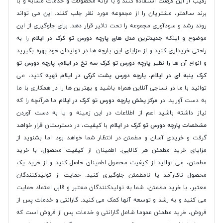
رقیب از این فرصت استفاده کنند و با ارائه محصولات و خدمات مشابه و با
برند سالمتر، مشتریان را از مجموعه مورد نظر جلب کنند. این می تواند
روند رشد و سودآوری مجموعه را تحت تاثیر قرار دهد. برای جلوگیری از این
موضوع و اینکه
جدیدترین مدل های پارچه دورس تو کرک در ایلام
را به
راحتی خریداری کنید و از مزایای این پارچه ها در تولیدان خود بهره بگیرید
و انواع آن ها را نظیر
پارچه دورس تو کرک سه نخ در ایلام
،
پارچه دورس تو
کرک پنبه ای در ایلام
،
پارچه دورس پشت کرکی در ایلام
تهیه کنید، می
توانید با ما در نساجی آنلاین همراه باشید و بهترین ها را در همکاری با ما
به دست آورید. در
مرکز پخش پارچه دورس تو کرک در ایلام
ما هرآنچه را که
نیاز داشته باشید اعم از اطلاعات در این زمینه و یا به دست آوردن
مشخصات پارچه دورس تو کرک در ایلام
با کیفیت، در دسترستان قرار خواهد
گرفت و خریدی آسان و مطمئن در انتظار شما خواهد بود. اما بشنوید از
مزایای خرید مطمئن هر کالایی. اطمینان از کیفیت محصول، با خرید
مطمئن، می توانید از کیفیت محصول اطمینان حاصل کنید و از خرید یک
محصول ناکارآمد یا نامطمئن جلوگیری کنید. حمایت از تولیدکنندگان
معتبر، با خرید مطمئن، شما به تولیدکنندگان معتبر و قابل اعتماد حمایت
می کنید و به رشد و توسعه آنها کمک می کنید. گارانتی و خدمات پس از
فروش، خرید مطمئن عموما شامل گارانتی و خدمات پس از فروش است که