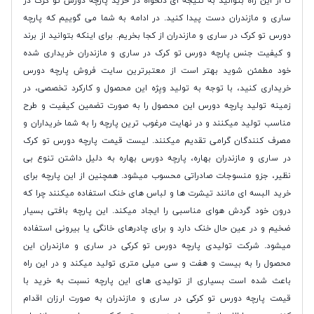
تا از این راه بتوانید به نتیجه ای دلخواه در خرید پارچه دورس تو کرک در
ساری و مازندران دست پیدا کنید. در ادامه به شما می گوییم که پارچه
دورس تو کرک در ساری و مازندران از کجا بخریم. برای اینکه بتوانید از برند
و کیفیت جنس پارچه دورس تو کرک در ساری و مازندران خریداری شده
خود مطمئن شوید بهتر است از معتبرترین سایت فروش پارچه دورس
خریداری کنید، با توجه به تولید ویِژه این محصول و کارکرد تخصصی، در
زمینه تولید پارچه دورس این محصول را به صورت تضمین کیفیت و طرح
مناسب تولید میکنند و در نهایت مرغوب ترین پارچه را به شما خریداران و
مصرف کنندگان گرامی تقدیم میکنند. لیست قیمت پارچه دورس تو کرک
در ساری و مازندران بهاره، پارچه دورس بهاره به دلیل داشتن تنوع بی
نظیر، جزو منسوجات صادراتی محسوب میشود. همچنین از این پارچه برای
خرید البسه ای مانند تیشرت ها و لباس های خنک استفاده میکنند چرا که
درون خود گردش هوای مناسبی را ایجاد میکند. این پارچه بافتی بسیار
ضخیم و در عین حال خنک دارد و برای چادرهای خانگی یا بیرونی استفاده
میشود. شرکت تولیدی پارچه دورس تو کرکی در ساری و مازندران این
محصول را به بیست و هفت و سی میلی متری تولید میکند و در این راه
باعث شده است بسیاری از تولیدی های این پارچه نسبت به خرید با
قیمت پارچه دورس تو کرکی در ساری و مازندران به صورت ارزان اقدام