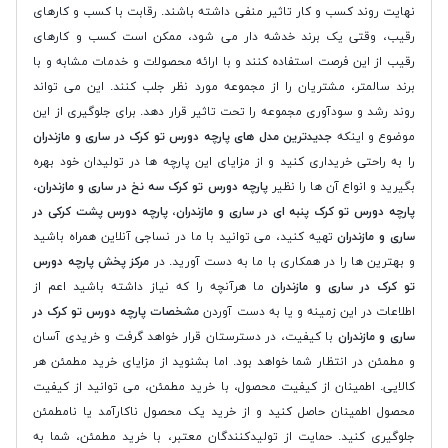
نهایت روند کسب و کار تاثیر منفی داشته باشند. رقابت با کسب و کارهای
رقیب، وقتی یک برند خدشه دار می شود، ممکن است کسب و کارهای
رقیب از این فرصت استفاده کنند و با ارائه محصولات و خدمات مشابه و با
برند سالمتر، مشتریان را از مجموعه مورد نظر جلب کنند. این می تواند
روند رشد و سودآوری مجموعه را تحت تاثیر قرار دهد. برای جلوگیری از این
موضوع و اینکه
جدیدترین مدل های پارچه دورس تو کرک در ساری و مازندران
را به راحتی خریداری کنید و از مزایای این پارچه ها در تولیدان خود بهره
بگیرید و انواع آن ها را نظیر
پارچه دورس تو کرک سه نخ در ساری و مازندران
،
پارچه دورس تو کرک پنبه ای در ساری و مازندران
،
پارچه دورس پشت کرکی در
ساری و مازندران
تهیه کنید، می توانید با ما در نساجی آنلاین همراه باشید
و بهترین ها را در همکاری با ما به دست آورید. در
مرکز پخش پارچه دورس
تو کرک در ساری و مازندران
ما هرآنچه را که نیاز داشته باشید اعم از
اطلاعات در این زمینه و یا به دست آوردن
مشخصات پارچه دورس تو کرک در
ساری و مازندران
با کیفیت، در دسترستان قرار خواهد گرفت و خریدی آسان
و مطمئن در انتظار شما خواهد بود. اما بشنوید از مزایای خرید مطمئن هر
کالایی. اطمینان از کیفیت محصول، با خرید مطمئن، می توانید از کیفیت
محصول اطمینان حاصل کنید و از خرید یک محصول ناکارآمد یا نامطمئن
جلوگیری کنید. حمایت از تولیدکنندگان معتبر، با خرید مطمئن، شما به