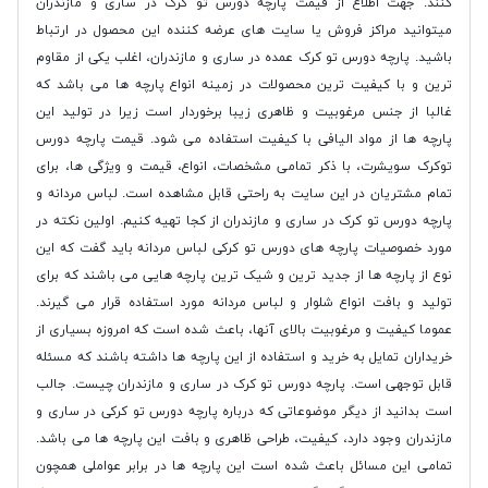
کنند. جهت اطلاع از قیمت پارچه دورس تو کرک در ساری و مازندران
میتوانید مراکز فروش یا سایت های عرضه کننده این محصول در ارتباط
باشید. پارچه دورس تو کرک عمده در ساری و مازندران، اغلب یکی از مقاوم
ترین و با کیفیت ترین محصولات در زمینه انواع پارچه ها می باشد که
غالبا از جنس مرغوبیت و ظاهری زیبا برخوردار است زیرا در تولید این
پارچه ها از مواد الیافی با کیفیت استفاده می شود. قیمت پارچه دورس
توکرک سویشرت، با ذکر تمامی مشخصات، انواع، قیمت و ویژگی ها، برای
تمام مشتریان در این سایت به راحتی قابل مشاهده است. لباس مردانه و
پارچه دورس تو کرک در ساری و مازندران از کجا تهیه کنیم. اولین نکته در
مورد خصوصیات پارچه های دورس تو کرکی لباس مردانه باید گفت که این
نوع از پارچه ها از جدید ترین و شیک ترین پارچه هایی می باشند که برای
تولید و بافت انواع شلوار و لباس مردانه مورد استفاده قرار می گیرند.
عموما کیفیت و مرغوبیت بالای آنها، باعث شده است که امروزه بسیاری از
خریداران تمایل به خرید و استفاده از این پارچه ها داشته باشند که مسئله
قابل توجهی است. پارچه دورس تو کرک در ساری و مازندران چیست. جالب
است بدانید از دیگر موضوعاتی که درباره پارچه دورس تو کرکی در ساری و
مازندران وجود دارد، کیفیت، طراحی ظاهری و بافت این پارچه ها می باشد.
تمامی این مسائل باعث شده است این پارچه ها در برابر عواملی همچون