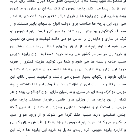
از محصولات مورد پسند که با فرارسیدن فصل سرما میزان تقاضا برای خرید
آن افزایش پیدا می کند، پارچه دورس تو کرک سه نخ در ساری و مازندران
بوده و خرید این نوع پارچه ها از طریق مراکز معتبر خرید اقتصادی به شمار
می رود این پارچه ها مناسب برای دوخت انواع لباسهای پاییز هستند و از
مصارف گوناگونی برخوردار می باشند. به طور کلی قیمت پارچه دورس تو
کرک در ساری و مازندران بر اساس عواملی مانند کیفیت و جنس آن تعیین
می شود این نوع پارچه ها از طریق روشهای گوناگونی به دست مشتریان
و خریداران در سراسر کشور می رسند خرید مستقیم انواع پارچه دورس
سبب حذف واسطه ها می شود و شما می توانید هزینه کمتری را صرف
خرید این نوع پارچه نمایید. این پارچه ها مناسب برای هوای سرد هستند و
دارای طرحها و رنگهای بسیار متنوع می باشند و کیفیت بسیار بالای این
محصول تاثیر بسیار زیادی در افزایش میزان فروش این کالا داشته، پارچه
دورس تو کرک پنبه ای در ساری و مازندران دارای انواع گوناگونی بوده و هر
کدام از این پارچه ها از ویژگی های خاصی برخوردار هستند. پارچه های
دورس از استحکام و مقاومت مطلوبی برخوردار هستند و به دلیل آنکه
جنس ضخیمی دارند سبب حفظ گرما می شوند و از ورود هوای سرد
جلوگیری می کنند. خرید پارچه دورس امروزه به دلیل افزایش میزان کارایی
و کاربرد پارچه دورس افراد زیادی تمایل به خرید این پارچه ها دارند این