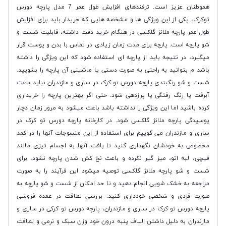
هموطنان عزیز است. ترفندهای افزایش طول عمر 7 مدل پارچه دورس
توکرک، یکی از این ویژگی ها و مشخصه هایی که خریدار باید برای افزایش
طول عمر پارچه ملانژ گلکسی در هنگام خرید دقت داشته، قابلیت شست و
شو پارچه است. پارچه برای مدت زمان زیادی در تماس با بدن و پوست قرار
میگیرد، در نتیجه باید از پارچه ای استفاده شود که این ویژگی را داشته
باشد م بتوانید به راحتی به صورت دستی یا ماشینی آن پارچه را بشویید.
شست و شو رنگبندی پارچه دورس تو کرک در ساری و مازندران نباید باعث
آبرفت یا رنگ رفتگی یا پرزدهی شود. حتی اگر بهترین پارچه را خریداری
کرده باشید اما این ویژگی را نداشته باشد باعث میشود به مرور زمان دچار
پوسیدگی پارچه ملانژ گلکسی شود. در کارخانه پارچه دورس تو کرک در
ساری و مازندران می گوییم برای استفاده از این منسوجات آنها را در کمد
مخصوص به خودشان نگهداری کنید تا بافت آنها به اجسام تیزی مانند
قیچی، لبه اتو، میز گیر نکرده و باعث نخ کش شدن پارچه نشود. برای
شست و شو پارچه ملانژ گلکسی توصیه میشود این فرآیند را به صورت
مراجعه به خشک شویی انجام دهید و تا حد امکان از شست و شو پارچه به
صورت فردی و شخصی خودداری کنید. بررسی لطافت در عمده فروشی
پارچه دورس تو کرک در ساری و مازندران، پارچه دورس تو کرکی در ساری و
مازندران به دلیل داشتن الیاف پنبه درون خود وزن سبک و نرمی و لطافت