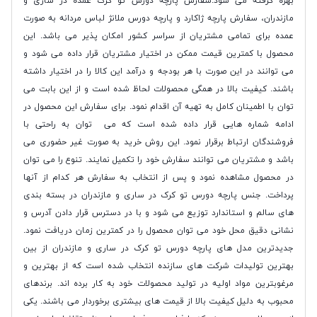
بهره گرفته می شود.سفارش پارچه دورس تو کرک عمده در ساری و
مازندران، سفارش پارچه ژاکارد و پارچه دورس ملانژ لباس مردانه به صورت
عمده برای تمامی مشتریان از سراسر کشور امکان پذیر می باشد. این
محصول با کمترین قیمت ممکن در اختیار مشتریان قرار داده می شود و
می توانند در این صورت با هر بودجه و درآمد این کالا را در اختیار داشته
باشند. کیفیت بالا در همگی محصولات لحاظ شده است و از این بابت می
توان با اطمینان کامل به تهیه آن اقدام نمود. برای سفارش این محصول در
ادامه شماره هایی قرار داده شده است که می توان به راحتی با
فروشندگان ارتباط برقرار نمود. این روش خرید به صورت غیر حضوری می
باشد و مشتریان می توانند سفارش خود را تکمیل نمایند. تنوع را می توان
در محصول مشاهده نمود و پس از انتخاب به سفارش هر کدام از آنها
پرداخت. جنس پارچه دورس تو کرک در ساری و مازندران در بسته بندی
های سالم و استاندارد توزیع می شود و با در دسترس قرار دادن آدرس و
نشانی دقیق محل خود می توان محصول را در کمترین زمان دریافت نمود.
جدیدترین مدل های پارچه دورس تو کرک در ساری و مازندران از بین
بهترین تولیدات شرکت های سازنده انتخاب شده است که از بهترین و
مرغوبترین مواد اولیه در تولید محصولات خود به کار برده اند. برندهای
محبوب به دلیل کیفیت بالا از قیمت های بیشتری برخوردار می باشند. یکی