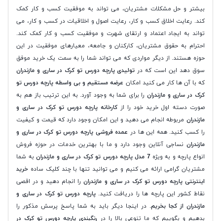
بیشتر و حل مشکلات مشتریان، می تواند به موفقیت کسب و کار کمک
کند. رعایت اخلاق کسب و کار، رعایت اصول و اخلاقیات در کسب و کار، می
تواند به ایجاد اعتماد و ارتقای شهرت و موفقیت کسب و کار کمک کند.
احترام به حقوق مشتریان، کارکنان و جامعه، معیارهای موفقیت در این
حوزه هستند. از دیگر مواردی که می تواند شما را به سمت یک خرید موفق
سوق دهد این است که در
تولیدی پارچه دورس تو کرک در ساری و مازندران
که با آن ها کار می کنید امکان
عرضه مستقیم و بی واسطه پارچه دورس تو
کرک در ساری و مازندران
را برای شما به وجود آورد. به این ترتیب باز هم به
صورت دسته اول خرید خود را از
کارخانه پارچه دورس تو کرک در ساری و
مازندران
مربوطه انجام می دهید و این امکان وجود دارد که قیمت و کیفیت
را کسب کنید. همه این ها در
عمده فروشی پارچه دورس تو کرک در ساری و
مازندران
نساجی آنلاین وجود دارد و ما با بهترین خدمات در حوزه فروش
انواع پارچه و به ویژه
7 مدل پارچه دورس تو کرک در ساری و مازندران
به شما
مشتریان گرامی ارائه می کنیم و می توانید تنها با چند کلیک ساده
خرید
اینترنتی پارچه دورس تو کرک در ساری و مازندران
را انجام دهید و در اقصی
نقاط کشور این پارچه ها را دریافت کنید.
پارچه دورس تو کرک در ساری و
مازندران از کجا بخریم
. در اینجا دیگر باید به شما پاسخ پرسش مذکور را
بدهیم و بگوییم که ما تنوعی بالا را در
رنگبندی پارچه دورس تو کرک در