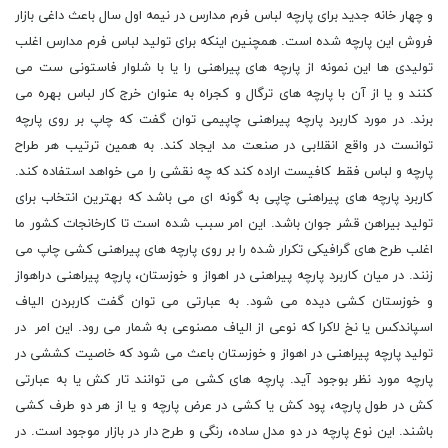
و چهار خانه جدید برای پارچه لباس فرم مدارس در نیمه اول سال باعث داغی بازار
فروش این پارچه شده است. همچنین اینکه برای تولید لباس فرم مدارس اغلب
تولیدی ها این نمونه از پارچه های پیراهنی را یا با شلوار فاستونی ست می
کنند و یا از آن با پارچه های ترگال و کجراه به عنوان خرج کار لباس بهره می
برند. در مورد کاربرد پارچه پیراهنی چاپیمی توان گفت که چاپ بر روی پارچه
توانست در واقع انقلابی در صنعت مد ایجاد کند. به همین ترتیب هر طراح
پارچه و لباس فقط کافیست اراده کند که چه نقشی را می خواهد استفاده کند.
کاربرد پارچه های پیراهنی چاپی به گونه ای می باشد که بهترین انتخاب برای
تولید بیراهن قشر جوان باشد. این امر سبب شده است تا کارخانجات کشور ما
اغلب طرح های گرافیکی تکرار شده را بر روی پارچه های پیراهنی کشی چاپ می
زنند. در میان کاربرد پارچه پیراهنی در اهواز و خوزستان، پارچه پیراهنی دراهواز
و خوزستان کشی دیده می شود. به عبارتی می توان گفت کاربردن الیاف
اسپاندکس یا نخ لاکرا که نوعی از الیاف مصنوعی به شمار می رود. این امر در
تولید پارچه پیراهنی در اهواز و خوزستان باعث می شود که خاصیت کششی در
پارچه مورد نظر بوجود آید. پارچه های کشی می توانند تار کش یا به عبارتی
کش در طول پارچه، پود کش یا کشی در عرض پارچه و یا از هر دو طرف کشی
باشند. این نوع پارچه در دو مدل ساده، رنگى و طرح دار در بازار موجود است. در