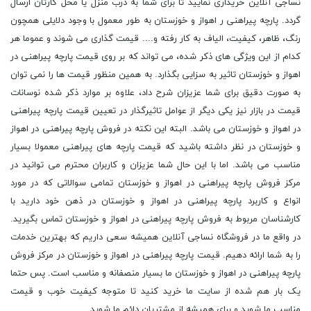
نساجی آنلاین خریداری نمایید تا برای شما به درب منزل یا محل کارتان ارسال
گردد. پارچه پیراهنی ر اهواز و خوزستان به طور معمول با وجود دلایلی همچون
رنگ، ظاهر، کیفیت، الیاف به کار رفته و.... قیمت گذاری می شوند و عموما هر
کدام از این ویژگی های ذکر شده، می تواند که بر روی قیمت پارچه پیراهنی در
اهواز و خوزستان تاثیر به سزایی بگذارد. به همین منظور قیمت ها را نمی توان
به صورت دقیق برای شما عزیزان شرح داد، علاوه بر موارد ذکر شده نوسانات
قیمت در بازار نیز یکی دیگر از عوامل تاثیرگذار در تعیین قیمت پارچه پیراهنی
در اهواز و خوزستان می باشد. البته این نکته در فروش پارچه پیراهنی در اهواز
و خوزستان در نظر داشته باشید که قیمت پارچه های پیراهنی معمولا بسیار
مناسب می باشد. اما با این حال شما عزیزان و کاربران محترم می توانید در
مرکز فروش پارچه پیراهنی در اهواز و خوزستان تمامی سوالاتی که در مورد
انواع و کاربرد پارچه پیراهنی در اهواز و خوزستان در ذهن خود دارید با
کارشناسان مربوط به فروش پارچه پیراهنی در اهواز و خوزستان تماس بگیرید.
در واقع ما در فروشگاه نساجی آنلاین همیشه سعی داریم که بهترین خدمات
را به شما ارائه دهیم. قیمت پارچه پیراهنی در اهواز و خوزستان در مرکز فروش
پارچه پیراهنی در اهواز و خوزستان ما بسیار منصفانه و مناسب است. پس حتما
یک بار هم شده از سایت ما خرید کنید تا متوجه کیفیت خوب و قیمت
مناسب ما شوید و برای همیشه از مشتریان دائم ما شوید.