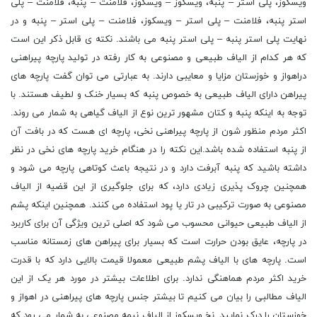
ویسکوز، پلى استر – پنبه، ویسکوز – ویسکوز، فلامنت – پنبه، فلامنت – پلی
استر پنبه، فلامنت – پلی استر – ویسکوز، فلامنت – پلی استر – پنبه و در
نهایت پلی استر پنبه – پلی استر پنبه می باشند. نکته ی قابل ذکر این است
که هر کدام از الیاف طبیعی و مصنوعی به کار رفته در تولید پارچه پیراهنی
دراهواز و خوزستان مزایا و معایبی دارند. به عبارتی می توان گفت پارچه های
پیراهن دارای الیاف طبیعی به خصوص پنبه که بسیار خنک و لطیف هستند. با
توجه به اینکه پنبه و کتان مشهور ترین نوع از الیاف گیاهی به شمار می روند.
اکثر مردم منظور شون از پارچه پیراهنی نخی، پارچه ای هست که در بافت آن
از پنبه استفاده شده باشد.این نکته را در هنگام خرید پارچه های نخی در نظر
داشته باشید که پنبه آبرفت دارد و در نتیجه باعث کوتاهی پارچه می شود و
همچنین چروک پذیری زیادی دارد، که برای جلوگیری از این قضیه از الیاف
مصنوعی به صورت ترکیبی در تار یا پود استفاده می کنند. همچنین اینکه پشم
از الیاف طبیعی حیوانی محسوب می شود که اصلی ترین ویژگی آن برای کاربرد
در پارچه، عایق بودن حرارت است که بسیار برای پیراهن های زمستانه مناسب
است. پارچه های با الیاف پشم طبیعی معمولا قیمت بالایی دارد که با قدرت
خرید اکثر مردم هماهنگی ندارد. برای اطلاعات بیشتر در مورد هر یک از این
الیاف مطالبی را بیان می کنیم تا بیشتر جنس پارچه های پیراهنی در اهواز و
خوزستان را درک نمایید. نخ ویسکوز از الیاف نیمه مصنوعی به شمار می رود که