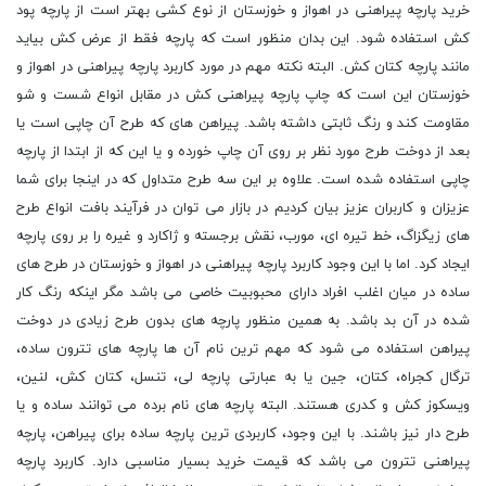
خرید پارچه پیراهنی در اهواز و خوزستان از نوع کشی بهتر است از پارچه پود
کش استفاده شود. این بدان منظور است که پارچه فقط از عرض کش بیاید
مانند پارچه کتان کش. البته نکته مهم در مورد کاربرد پارچه پیراهنی در اهواز و
خوزستان این است که چاپ پارچه پیراهنی کش در مقابل انواع شست و شو
مقاومت کند و رنگ ثابتی داشته باشد. پیراهن های که طرح آن چاپی است یا
بعد از دوخت طرح مورد نظر بر روی آن چاپ خورده و یا این که از ابتدا از پارچه
چاپی استفاده شده است. علاوه بر این سه طرح متداول که در اینجا برای شما
عزیزان و کاربران عزیز بیان کردیم در بازار می توان در فرآیند بافت انواع طرح
های زیگزاگ، خط تیره ای، مورب، نقش برجسته و ژاکارد و غیره را بر روی پارچه
ایجاد کرد. اما با این وجود کاربرد پارچه پیراهنی در اهواز و خوزستان در طرح های
ساده در میان اغلب افراد دارای محبوبیت خاصی می باشد مگر اینکه رنگ کار
شده در آن بد باشد. به همین منظور پارچه های بدون طرح زیادی در دوخت
پیراهن استفاده می شود که مهم ترین نام آن ها پارچه های تترون ساده،
ترگال کجراه، کتان، جین یا به عبارتی پارچه لى، تنسل، کتان کش، لنین،
ویسکوز کش و کدری هستند. البته پارچه های نام برده می توانند ساده و یا
طرح دار نیز باشند. با این وجود، کاربردی ترین پارچه ساده برای پیراهن، پارچه
پیراهنی تترون می باشد که قیمت خرید بسیار مناسبی دارد. کاربرد پارچه