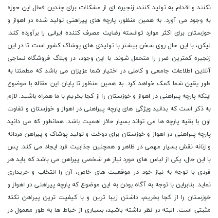
نکنند و اقدام به تولید کنند، زنجیره ای از مشکلات برای چندین فعال این حوزه
به وجود می آورد. به همین منظور، پارچه های پیراهنی تولید شده در اهواز و
خوزستان برای اکثر موارد توانسته رضایت مصرف کننده ایرانی را برآورده کند.
لیکن، با این حال روی سخن بیشتر با تولیدی های پوشاک کشور است تا در این
زنجیره کمترین ضرر را متحمل شوند. با این وجود، در وبلاگ فروشگاه نساجی
آنلاین اطلاعات جامعی و کاملی در اختیار شما عزیزان می باشد که مطمئنا به
طور یقین شما کمک خواهد کرد. به همین منظور تا پایان این مقاله با موضوع
اینکه پارچه پیراهنی در اهواز و خوزستان را از کجا بخریم با ما همراه باشید. لازم
به ذکر است که بدانید ویژگی های پارچه پیراهنی در اهواز و خوزستان و تفاوت
اون با بقیه پارچه ها می تواند بسیار حائز اهمیت باشد. همانطور که می دانید
پارچه پیراهنی در اهواز و خوزستان برای دوخت و تولید پوشاک و پیراهن مردانه
و زنانه نقش بسیار مهمی در ظاهر و همچنین جذابیت فرد ایجاد می کند. پس
با این حال، یکی از لباس های مورد نیاز هر شخصی پیراهن می باشد که باید هر
فردی با توجه به نیاز خود در موقعیت های خاص، آن را انتخاب و خریداری
نماید. بنابراین با توجه به آگاه بودن به این موضوع که پارچه پیراهنی در اهواز و
خوزستان را از کجا بخریم، داشتن زیبا ترین و با کیفیت ترین پیراهن نکته
مثبتی است. البته در نظر داشته باشید، بسیاری از خیاط ها به طور معمول در