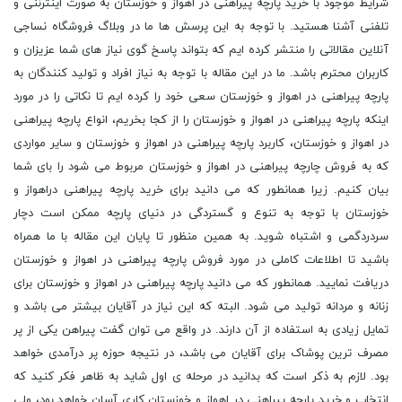
شرایط موجود با خرید پارچه پیراهنی در اهواز و خوزستان به صورت اینترننی و
تلفنی آشنا هستید. با توجه به این پرسش ها ما در وبلاگ فروشگاه نساجی
آنلاین مقالاتی را منتشر کرده ایم که بتواند پاسخ گوی نیاز های شما عزیزان و
کاربران محترم باشد. ما در این مقاله با توجه به نیاز افراد و تولید کنندگان به
پارچه پیراهنی در اهواز و خوزستان سعی خود را کرده ایم تا نکاتی را در مورد
اینکه پارچه پیراهنی در اهواز و خوزستان را از کجا بخریم، انواع پارچه پیراهنی
در اهواز و خوزستان، کاربرد پارچه پیراهنی در اهواز و خوزستان و سایر مواردی
که به فروش چارچه پیراهنی در اهواز و خوزستان مربوط می شود را بای شما
بیان کنیم. زیرا همانطور که می دانید برای خرید پارچه پیراهنی دراهواز و
خوزستان با توجه به تنوع و گستردگی در دنیای پارچه ممکن است دچار
سردردگمی و اشتباه شوید. به همین منظور تا پایان این مقاله با ما همراه
باشید تا اطلاعات کاملی در مورد فروش پارچه پیراهنی در اهواز و خوزستان
دریافت نمایید. همانطور که می دانید پارچه پیراهنی در اهواز و خوزستان برای
زنانه و مردانه تولید می شود. البته که این نیاز در آقایان بیشتر می باشد و
تمایل زیادی به استفاده از آن دارند. در واقع می توان گفت پیراهن یکی از پر
مصرف ترین پوشاک برای آقایان می باشد، در نتیجه حوزه پر درآمدی خواهد
بود. لازم به ذکر است که بدانید در مرحله ی اول شاید به ظاهر فکر کنید که
انتخاب و خرید پارچه پیراهنی در اهواز و خوزستان کاری آسان خواهد بود، ولی