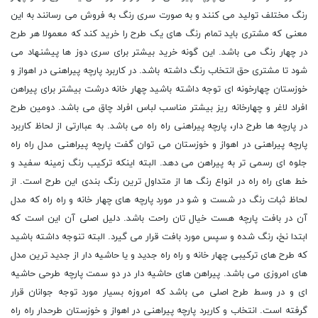
رنگ مختلف تولید می کنند و به صورت سری رنگ به فروش می رسانند به این
معنی که مشتری باید تمام رنگ های یک طرح را خرید کند که معمولا هر طرح
در چهار رنگ می باشد. این گونه خرید بیشتر برای سری دوز ها پیشنهاد می
شود تا مشتری حق انتخاب رنگ داشته باشد. در کاربرد پارچه پیراهنی در اهواز و
خوزستان چهارخونه ای توجه داشته باشید چهار خانه درشت بیشتر برای پیراهن
افراد لاغر و چهارخانه ریز بیشتر مناسب لباس افراد چاق می باشد. دومین طرح
در پارچه ها طرح دار، پارچه پیراهنی راه راه می باشد. به عباارتی از لحاظ کاربرد
پارچه پیراهنی در اهواز و خوزستان می توان گفت پارچه پیراهنی مدل راه راه
جلوه ای رسمی تر به پیراهن می دهد. البته اینکه ترکیب رنگ زمینه سفید و
خط های راه راه در انواع رنگ ها از متداول ترین رنگ بندی این طرح است. از
لحاظ ثبات رنگ در شست و شو در مورد پارچه های چهار خانه و راه راه که مدل
آن در بافت پارچه هست خیال تان راحت باشد. دلیل اصلی آن این است که
ابتدا نخ، رنگ شده و سپس مورد بافت قرار می گیرد. البته تنوجه داشته باشید
که طرح های ترکیبی چهار خانه و راه راه جدید و یا حاشیه دار از جدید ترین مدل
های امروزی می باشد. پیراهن های حاشیه دار در دو سمت پارچه طرحی حاشیه
ای و در وسط طرح اصلی می باشد که امروزه بسیار مورد توجه جوانان قرار
گرفته است. انتخاب و کاربرد پارچه پیراهنی در اهواز و خوزستان طرحدار راه راه