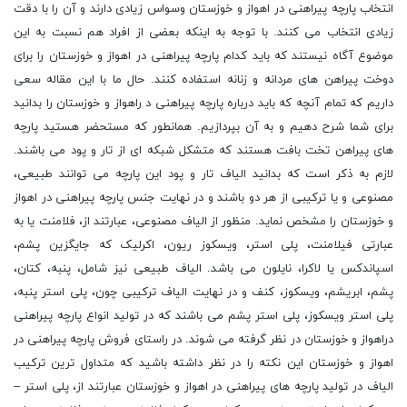
انتخاب پارچه پیراهنی در اهواز و خوزستان وسواس زیادی دارند و آن را با دقت
زیادی انتخاب می کنند. با توجه به اینکه بعضی از افراد هم نسبت به این
موضوع آگاه نیستند که باید کدام پارچه پیراهنی در اهواز و خوزستان را برای
دوخت پیراهن های مردانه و زنانه استفاده کنند. حال ما با این مقاله سعی
داریم که تمام آنچه که باید درباره پارچه پیراهنی د راهواز و خوزستان را بدانید
برای شما شرح دهیم و به آن بپردازیم. همانطور که مستحضر هستید پارچه
های پیراهن تخت بافت هستند که متشکل شبکه ای از تار و پود می باشند.
لازم به ذکر است که بدانید الیاف تار و پود این پارچه می توانند طبیعی،
مصنوعی و یا ترکیبی از هر دو باشند و در نهایت جنس پارچه پیراهنی در اهواز
و خوزستان را مشخص نماید. منظور از الیاف مصنوعی، عبارتند از، فلامنت یا به
عبارتی فیلامنت، پلی استر، ویسکوز ریون، اکرلیک که جایگزین پشم،
اسپاندکس یا لاکرا، نایلون می باشد. الیاف طبیعی نیز شامل، پنبه، کتان،
پشم، ابریشم، ویسکوز، کنف و در نهایت الیاف ترکیبی چون، پلی استر پنبه،
پلی استر ویسکوز، پلی استر پشم می باشند که در تولید انواع پارچه پیراهنی
دراهواز و خوزستان در نظر گرفته می شوند. در راستای فروش پارچه پیراهنی در
اهواز و خوزستان این نکته را در نظر داشته باشید که متداول ترین ترکیب
الیاف در تولید پارچه های پیراهنی در اهواز و خوزستان عبارتند از، پلی استر –