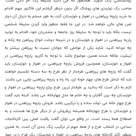
روانشناسی رنگ شوید. همانطور که می دانید سلیقه یک امر ذاتی است.
صاحب یک تولیدی های پوشاک اگر بدون درنظر گرفتم این فاکتور مهم اقدام
به خرید پارچه پیراهنی در اهواز و خوزستان کند، به طور مسلم به دنیال آن دچار
ضرر های مالی خواهد شد. در این جا فقط منظور وارد کردن سلیقه شخصی
نیست بلکه باید با توجه به سلیقه روز جامعه و مشتریان خود، اقدام به تولید
پارپه پیراهنی در اهواز و خوزستان و در نتیجه دوخت انواع پیراهن چه زنانه و
چه مردانه کنید. شاید یکی از عواملی که جوانان نسبت به پیراهن بیشتر به
تیشرت علاقه مندند همین موضوع باشد. با توجه به کاربرد پارچه پیراهنی در
اهواز و خوزستان، همچنین فروش پارچه چیراهنی در اهواز و خوزستان باید
گفت که پارچه های پیراهنی طرحدار از نظر طرح به سه دسته تقسیم خواهند
شد که شامل طرح های چهار خونه ای، راه راه و پارچه پیراهنی چاپی می باشند.
لازم به ذکر است که بدانید پر طرفدار ترین طرح برای پارچه پیراهنی در اهواز و
خوزستان چه بین آقایان و چه خانم ها مدل چهارخانه می باشد. البته باید گفت
طرح چهار خانه می تواند ساده و یا ترکیبی باشد. فروش پارچه پیراهنی در اهواز
و خوزستان با طرح چهارخانه همیشه پرفروش تر از دیگر طرح ها هستند و به
اصطلاح همه پسند است. در واقع می توان گقت رقابت اصلی بین کارخانجات
نساجی در انتخاب طرح و از همه مهم تر ترکیب رنگ بندی آن است. به همین
منظور اکثر کارخانه های پارچه پیراهنی در اهواز و خوزستان یک طرح را در چهار