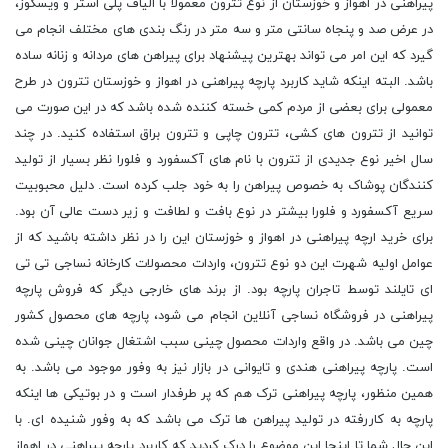
پیراهنی در اهواز و خوزستان از نوع تترون معمولا با الیاف پلی استر و ویسکوز،
در عرض صد و پنجاه سانتی متر و سه متر در رنگ بندی های مختلف انجام می
گیرد که این امر می تواند بهترین پیشنهاد برای پیراهن های مردانه و زنانه ساده
باشد. البته اینکه شاید کاربرد پارچه پیراهنی در اهواز و خوزستان تترون در طرح
معمولی برای بعضی از مردم کمی خسته کننده شده باشد که در این صورت می
توانید از تترون های کشی، تترون چاپی و تترون براق استفاده کنید. در چند
سال اخیر نوع جدیدی از تترون با نام های آکسفورد و فلورا نظر بسیار از تولید
کنندگان پوشاک به خصوص پیراهن را به خود جلب کرده است. دلیل محبوبیت
سریع آکسفورد و فلورا بیشتر در نوع بافت و لطافت و زیر دست عالى آن بود.
برای خرید ارچه پیراهنی در اهواز و خوزستان این را در نظر داشته باشید که از
عوامل اولیه شهرت این دو نوع تترون، واردات محصولات کارخانه نساجی تی تی
ای تایلند توسط تاجران پارچه بود. از برند های خارجی دیگر که فروش پارچه
پیراهنی در فروشگاه نساجی آنلاین انجام می شود، پارچه های محصول کشور
چین می باشد. در واقع واردات محصول چینی سبب اشتغال جوانان چینی شده
است. پارچه پیراهنی هندی و تایوانی در بازار نیز به وفور موجود می باشد. به
همین منظور، پارچه پیراهنی ترک هم که پر طرفدار است و در بوتیکی ها اینکه
پارچه به کاررفته در تولید پیراهن ها ترک می باشد که به وفور شنیده ای. با
این حال شما تا اینجا این موضوع را درک کردید که کاربرد پارچه پیراهنی در اهواز