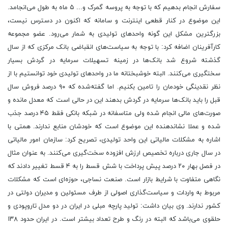
سفارش انجام بدهیم که با توجه به پروسه گمرک و... ۵ ماه به طول می‌انجامد.
این موضوع در کنار قطعی اینترنت و سامانه که اکنون در دسترس نیست،
بزرگترین مشکل این گونه واحدهای تولیدی به شمار می‌رود. عضو مجموعه
کارآفرینان اضافه کرد: با توجه به سیاست‌های انقباضی بانک مرکزی که از سال
گذشته شروع شد بانک‌ها در زمینه تسهیلات سرمایه در گردش بسیار
سختگیری می‌کنند. البته خوشبختانه ما در واحدهای تولیدی خود توانستیم با از
نظر نقدینگی خودمان را تامین بکنیم. اما گفته‌شده که ۹۰ درصد فروش سال
قبل را باید بانک‌ها سرمایه در گردش بدهند این در حالی است که معدل مانده و
صورت‌های مالی انجام شده ولی متاسفانه در شبکه بانکی فقط ۴۵ درصد جذب
شده و عملا نشاندهنده این موضوع است که خودشان منابع ندارند. همتی با
اشاره به مشکلات مالیاتی این واحد تولیدی، تصریح کرد: سازمان امور مالیاتی
در سال جاری درباره تخصیص ارزش افزوده سخت‌گیری می‌کنند. به عنوان مثال
در فصل بهار ۲۰ درصد پیش پرداخت با شش قسط را به ۴ قسط تغییر دادند که
نگاهی متفاوت با شرایط بازار است. صنعت نساجی، حوزه‌ای است که مشکلات
مربوط به واردات و سیاست‌گذاری اصولی از طرف مسئولین و مدیران دولتی در
کشور ندارند. وی بیان داشت: تولید پارچه مبلی در ایران در دو مدل تاروپودی و
حلقوی می‌باشد که البته در رنگ و طرح تعداد بیشتر است. در ایران حدود ۱۳۸