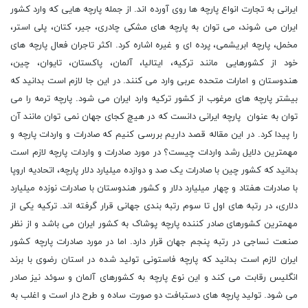
ایرانی به تجارت انواع پارچه ها روی آورده اند. از جمله پارچه هایی که وارد کشور
ایران می شوند، می توان به پارچه های مشکی چادری، جیر، کتان، پلی استر،
مخمل، پارچه ابریشمی، پرده ای و غیره اشاره کرد. اکثر تاجران فعال پارچه های
خود از کشورهایی مانند ترکیه، ایتالیا، آلمان، پاکستان، تایوان، چین،
هندوستان و امارات متحده عربی وارد می کنند. در این جا لازم است بدانید که
بیشتر پارچه های مرغوب از کشور ترکیه وارد ایران می شود. پارچه ترمه را می
توان به عنوان پارچه ایرانی دانست که در هیچ کجای جهان نمی توان مانند آن
را پیدا کرد. در این مقاله قصد داریم بررسی کنیم که صادرات و واردات پارچه و
مهمترین دلایل رشد واردات چیست؟ در مورد صادرات و واردات پارچه لازم است
بدانید که کشور چین با صادرات یک صد و دوازده میلیارد دلار پارچه، اتحادیه اروپا
با صادرات هفتاد و چهار میلیارد دلار و کشور هندوستان با صادرات نوزده میلیارد
دلاری، در رتبه های اول تا سوم رتبه بندی جهانی قرار گرفته اند. ترکیه یکی از
مهمترین کشورهای صادر کننده پارچه پوشاک به کشور ایران می باشد و از نظر
صنعت نساجی در رتبه پنجم جهان قرار دارد. اما در مورد صادرات پارچه کشور
ایران لازم است بدانید که پارچه فاستونی تولید شده در استان رضوی با برند
انگلیس رقابت می کند و این نوع پارچه به کشورهای آلمان و سوئد نیز صادر
می شود. تولید پارچه های دستبافت دو صورت ساده و طرح دار است و اغلب به