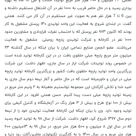
اسمی ۳۳ میلیون و ۶۰۰ هزار متر مربع تولید، احداث و طی ۱۸ ماه به بهره
‌برداری رسید و در حال حاضر قریب به ۱۰۰۰ نفر در آن اشتغال مستقیم داشته و
بین 6 تا 7 هزار نفر هم به صورت غیر مستقیم در آن کار می کنند. همتی
گفت: در ابتدای شروع به فعالیت این واحد تولیدی ۱۳۰ پرسنل مشغول به کار
بودند که اکنون ۹۷۳ نفر پرسنل که با احتساب نفرات قراردادی و مشاورین حدود
۱۰۰۰ نفر در کارخانه و شرکت تولیدی پارچه رومبلی مشغول به فعالیت
می‌باشند. عضو انجمن صنایع نساجی ایران با بیان اینکه در سال گذشته ۲۳
میلیون متر مربع پارچه مبلی حلقوی بافت در در این کارخانه تولید شده است
در خصوص روند تولیدات شرکت ایاز در سال جاری، اظهار داشت: این شرکت
بزرگترین واحد تولید پارچه حلقوی بافت کشور و بزرگترین کارخانه تولید پارچه
مبلی در ایران و خاورمیانه است که در حال حاضر و آغاز نیمه دوم سال جاری به
امید خدا و تلاش کارکنان این مجموعه توانستیم ماهیانه به ۲ ونیم متر مربع در
زمینه تولید پارچه مبلی دست پیدا کنیم. حسن همتی افزود: در این کارخانه
بیش از ۱۰۰ نوع طرح و بیش از ۳ هزار رنگ در آزمایشگاه و کنترل کیفی برای
تولید وجود دارد. وی با بیان اینکه این کارخانه فعالیت تولیدی خود را از نیمه
دوم سال ۱۳۹۷ شروع کرد، اظهار داشت: شرکت از سال ۹۸ به تولید انبوه رسید
که در سال اول ۸ میلیون و ۵۰۰ هزار متر مربع، در سال ۹۹ به ۱۳میلیون ۶۰۰
هزار متر مربع و در سال ۱۴۰۰ با به کارگیری تکنولوژی ماشین‌آلات روز دنیا و