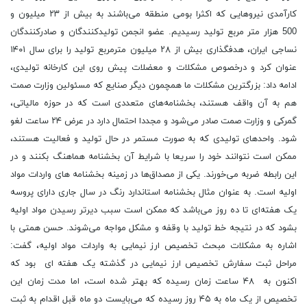
کارآمدی نیروهایی که اکثرا بومی منطقه می‌باشند به بیش از ۲۳ میلیون و
500 هزار متر مربع تولید رسیدیم. عضو انجمن تولیدکنندگان و صادرکنندگان
نساجی ایران، هدفگذاری بیش از ۲۸ میلیون مترمربع تولید را برای سال ۱۴۰۱
عنوان کرد و درخصوص مشکلات و معضلات پیش روی این کارخانه تولیدی،
ادامه داد: بزرگترین مشکلات ما همچمون دیگر صنایع که مسئولین وزارت صمت
هم به آن واقف هستند، بخشنامه‌های متعددی است که در حوزه مالیاتی،
گمرکی و وزارت صمت صادر می‌شود و مجددا احتمال دارد در عرض ۲۴ ساعت لغو
شود. واحدهای تولیدی که به صورت مستمر در حال تولید و فعالیت هستند،
ممکن است نتوانند خود را سریعا با شرایط آن بخشنامه هماهنگ بکنند و در
این رابطه ضربه می‌خورند. یکی از مصداق‌ها در زمینه بخشنامه های واردات مواد
اولیه است. به عنوان مثال بخشنامه استاندارد رنگ در سال جاری دارای پروسه
یک هفته‌ای تا ده روز می‌باشد که ممکن است سبب دیرتر رسیدن مواد اولیه
بشود که در نتیجه خط تولید با وقفه و مشکل مواجه می‌شوند. حسن همتی با
اشاره به مشکلات مبحث تخصیص ارز نیمایی به واردات مواد اولیه، گفت:
مراحل ثبت سفارش تخصیص ارز نیمایی در گذشته یک هفته ای بود که
اکنون به ۴۸ ساعت زمان رسیده که بهتر شده است، اما مدت زمان این
تخصیص از یک ماه به ۴۵ روز رسیده که می‌بایست دو ماه قبل اقدام به ثبت