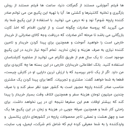
‌ها فیلم آموزشی مستند از گمرکات دنیا، ساعت ‌ها فیلم مستند از روش
بارگیری و تخلیه کانتینرها و کشتی ها. آیا با تهیه این پکیج من می توانم صادر
کننده پارچه شوم؟ نود و نه درص می توانید. با استفاده از این پکیج شما یاد
می گیرید که پروسه صادرات چگونه است و از اولین اقدام که اخذ کارت
بازرگانی می باشد تا مرحله آخر صادرات که دریافت وجه کالای صادراتی از خریدار
خارجی است را خواهید آموخت و همچنین برای پیدا کردن خریدار و تامین
کننده نیازی به صرف هزینه و زمان ندارید. تمام آنچه نیاز دارید در این پکیج
موجود است. تا یک سال هم از طریق تلگرام می توانید از مشاوره کارشناسان
استفاده کنید. بانک اطلاعاتی خریداران خارجی در این بسته ها چه کاربردی برای
من دارد. اگر از یک تاجر بپرسید که با ارزش ترین دارایی او در کارش چیست،
قطعا به شما خواهد گفت: مشتری و تجربیات. گاها برای پیدا کردن یک مشتری
مناسب صادر کننده پارچه مجبور است به کشور مورد نظر سفر کند و با صرف
چندین میلیون تومان هزینه سفر و همچنین اتلاف وقت بسیار خریدار را پیدا
کند که بیشتر اوقات هم این سفرها نتیجه ای در پی نخواهد داشت. برای
راحتی کار شما و همچنین صرفه جویی در هزینه و زمان در این پکیج ها یک
صد و چهل هشت و نصفی تاجر محصولات پارچه در کشورهای دارای پتانسیل و
واردکننده را به شما معرفی کرده ایم که شامل نام شرکت، ایمیل، وب سایت،