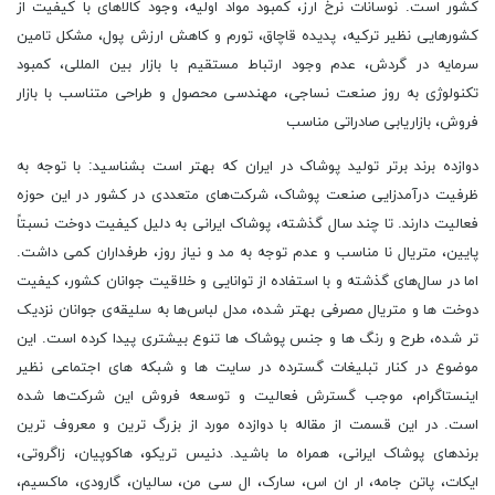
کشور است. نوسانات نرخ ارز، کمبود مواد اولیه، وجود کالاهای با کیفیت از
کشورهایی نظیر ترکیه، پدیده قاچاق، تورم و کاهش ارزش پول، مشکل تامین
سرمایه در گردش، عدم وجود ارتباط مستقیم با بازار بین ‌المللی، کمبود
تکنولوژی به روز صنعت نساجی، مهندسی محصول و طراحی متناسب با بازار
فروش، بازاریابی صادراتی مناسب
دوازده برند برتر تولید پوشاک در ایران که بهتر است بشناسید: با توجه به
ظرفیت درآمدزایی صنعت پوشاک، شرکت‌های متعددی در کشور در این حوزه
فعالیت دارند. تا چند سال گذشته، پوشاک ایرانی به دلیل کیفیت دوخت نسبتاً
پایین، متریال نا مناسب و عدم توجه به مد و نیاز روز، طرفداران کمی داشت.
اما در سال‌های گذشته و با استفاده از توانایی و خلاقیت جوانان کشور، کیفیت
دوخت ‌ها و متریال مصرفی بهتر شده، مدل لباس‌ها به سلیقه‌ی جوانان نزدیک
‌تر شده، طرح و رنگ ‌ها و جنس پوشاک‌ ها تنوع بیشتری پیدا کرده است. این
موضوع در کنار تبلیغات گسترده در سایت‌ ها و شبکه ‌های اجتماعی نظیر
اینستاگرام، موجب گسترش فعالیت و توسعه فروش این شرکت‌ها شده
است. در این قسمت از مقاله با دوازده مورد از بزرگ ‌ترین و معروف ‌ترین
برندهای پوشاک ایرانی، همراه ما باشید. دنیس تریکو، هاکوپیان، زاگروتی،
ایکات، پاتن جامه، ار ان اس، سارک، ال سی من، سالیان، گارودی، ماکسیم،