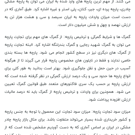
می کنند. از مهم ترین پارچه های وارد شده به ایران می توان به پارچه مشکی
چادری، پارچه پرده ای، جیر، کتان، پلی استر و غیره اشاره کرد. طبق آماری که در
دست است میزان واردات پارچه به ایران سیصد و سی و هشت هزار تن به
ارزش نهصد و چهل و شش میلیون دلار است.
گمرک ها و شرایط گمرکی و ترخیص پارچه: از گمرک های مهم برای تجارت پارچه
می توان به گمرک شهید رجایی و گمرک بندرلنگه اشاره کرد. البته تجارت پارچه
از گمرک های دیگری نیز در سطح کشور انجام می شود. پارچه‌ ها بسته بندی
خاصی ندارند و فقط در نایلون های مخصوص پارچه قرار می گیرند تا از هرگونه
آسیب در حین حمل و نقل جلوگیری شود. بهتر است بدانید به طور کلی برای
انواع پارچه ها حدود سی و یک درصد ارزش گمرکی در نظر گرفته شده است که
ارزش پارچه بر حسب یک سری فاکتورهای متعدد طبق قوانین گمرک تعیین
می شود. همچنین برای واردات و ترخیص پارچه از گمرک باید نه درصد مالیات
ارزش افزوده پرداخت شود.
میزان سود تجارت پارچه: میزان سود تجارت این محصول با توجه به جنس پارچه
و کشور خریداری شده بسیار می‌تواند متفاوت باشد. برای مثال بازار پارچه چادر
مشکی در ایران بر اساس آماری که به دست آوردیم مشخص شده است که از