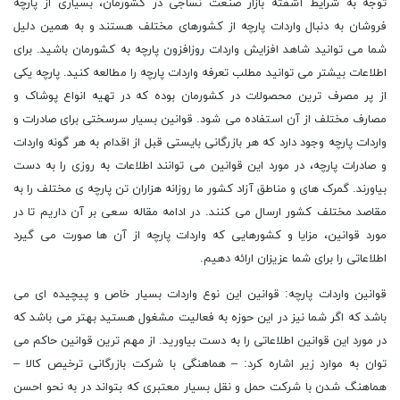
توجه به شرایط آشفته بازار صنعت نساجی در کشورمان، بسیاری از پارچه
فروشان به دنبال واردات پارچه از کشورهای مختلف هستند و به همین دلیل
شما می توانید شاهد افزایش واردات روزافزون پارچه به کشورمان باشید. برای
اطلاعات بیشتر می توانید مطلب تعرفه واردات پارچه را مطالعه کنید. پارچه یکی
از پر مصرف ترین محصولات در کشورمان بوده که در تهیه انواع پوشاک و
مصارف مختلف از آن استفاده می شود. قوانین بسیار سرسختی برای صادرات و
واردات پارچه وجود دارد که هر بازرگانی بایستی قبل از اقدام به هر گونه واردات
و صادرات پارچه، در مورد این قوانین می توانند اطلاعات به روزی را به دست
بیاورند. گمرک های و مناطق آزاد کشور ما روزانه هزاران تن پارچه ی مختلف را به
مقاصد مختلف کشور ارسال می کنند. در ادامه مقاله سعی بر آن داریم تا در
مورد قوانین، مزایا و کشورهایی که واردات پارچه از آن ها صورت می گیرد
اطلاعاتی را برای شما عزیزان ارائه دهیم.
قوانین واردات پارچه: قوانین این نوع واردات بسیار خاص و پیچیده ای می
باشد که اگر شما نیز در این حوزه به فعالیت مشغول هستید بهتر می باشد که
در مورد این قوانین اطلاعاتی را به دست بیاورید. از مهم ترین قوانین حاکم می
توان به موارد زیر اشاره کرد: – هماهنگی با شرکت بازرگانی ترخیص کالا –
هماهنگ شدن با شرکت حمل و نقل بسیار معتبری که بتواند در به نحو احسن