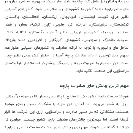
سوریه و لبنان نیز غافل شد. چنانچه طبق آمار گمرک جمهوری اسلامی ایران، در
حال حاضر پارچه تولید کشور به کشورهای زیر صادر می ‌شود. کشورهای آسیایی
نظیر عراق، کویت، ارمنستان، آذربایجان، ازبکستان، افغانستان، پاکستان،
ترکمنستان، قرقیزستان، امارات، کره جنوبی، ژاپن، ترکیه، عمان و قطر،
استرالیا، روسیه، کشورهای اروپایی نظیر آلمان، انگلستان، ایتالیا، کانادا،
اسپانیا، دانمارک و سوئیس، کشورهای آمریکایی و آفریقایی مانند ونزوئلا،
ساحل عاج و نیجریه با توجه به تراکم صادرات به کشورهای آسیایی هنوز هم
سهم قابل توجهی از بازار صادرات پارچه آسیا در اختیار کشورهایی نظیر چین
است. این موضوع به ضرورت توجه و رسیدگی بیشتر در استفاده از ظرفیت‌های
درآمدزایی این صنعت، تاکید دارد.
مهم ‌ترین چالش ‌های صادرات پارچه
هرچند صنعت پارچه کشور یکی از صنایع با پتانسیل بسیار بالا در حوزه درآمدزایی
ارزی به شمار می‌رود، اما فعالان این حوزه با مشکلات بسیار زیادی مواجه
هستند. مشکلاتی که در مسیر صادرات و درآمدزایی ارزی این شرکت‌ ها قرار
گرفته است. اما مهم‌ترین چالش‌های صادرات پارچه کشور چیست. مواردی که
در ادامه گفته می شوند، مهم‌ ترین چالش‌ های صادرات صنعت نساجی و پارچه