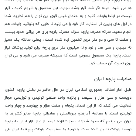
واردات پارچه چادر مشکی سالانه حدود نیم میلیارد دلار سود نصیب وارد کننده
ها می شود. البته اگر شما قرار باشد تجارت این محصول را شروع کنید ، قرار
نیست در ابتدا واردات کنید و به احتمال خیلی قوی این توان را هم ندارید. شما
در لول های پایین تر استارت کار خود را می زنید تا جایی که بتوانید واردات هم
انجام دهید. سرانه مصرف پارچه سرانه مصرف پارچه برای هر ایرانی حدود بیست
و هفت تا سی و دو متر مربع تخمین زده شده است ، یعنی سالانه یک ممیز
نه میلیارد و سی صد و نود و نه میلیون متر مربع پارچه برای تولید پوشاک نیاز
است. پارچه یک محصول مصرفی است که همیشه مصرف می شود و می توان
روی تجارت آن حساب کرد.
صادرات پارچه ایران
طبق آمار اصناف جمهوری اسلامی ایران در حال حاضر در بخش پارچه کشور،
دویست و سی هزار و سیصد و پانزده واحد صنفی تولیدی و توزیعی مجاز
فعالیت می‌ کنند که از این تعداد، پنجاه و هفت هزار و چهارصد و چهار واحد،
تولیدی است. با مطالعه آمارهای بین‌المللی و صادراتی پارچه سایر کشورها به
ایران می ‌بینیم که حدود شانزده ممیز شانزده درصد از نیاز بازار ایران به پارچه
توسط واردات تامین شده است. با توجه به ممنوعیت واردات پارچه به ایران طی