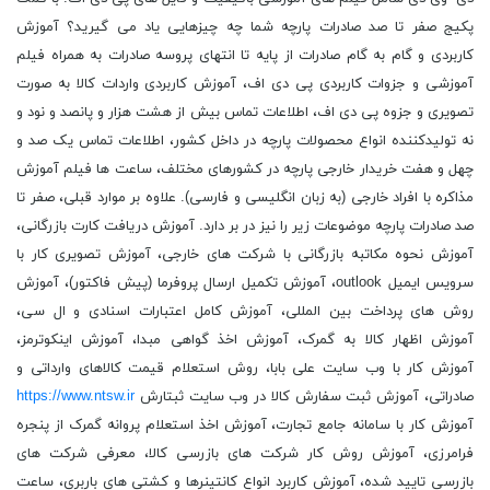
پکیج صفر تا صد صادرات پارچه شما چه چیزهایی یاد می گیرید؟ آموزش
کاربردی و گام ‌به ‌گام صادرات از پایه تا انتهای پروسه صادرات به همراه فیلم
آموزشی و جزوات کاربردی پی دی اف، آموزش کاربردی واردات کالا به صورت
تصویری و جزوه پی دی اف، اطلاعات تماس بیش از هشت هزار و پانصد و نود و
نه تولیدکننده انواع محصولات پارچه در داخل کشور، اطلاعات تماس یک صد و
چهل و هفت خریدار خارجی پارچه در کشورهای مختلف، ساعت ‌ها فیلم آموزش
مذاکره با افراد خارجی (به زبان انگلیسی و فارسی). علاوه بر موارد قبلی، صفر تا
صد صادرات پارچه موضوعات زیر را نیز در بر دارد. آموزش دریافت کارت بازرگانی،
آموزش نحوه مکاتبه بازرگانی با شرکت های خارجی، آموزش تصویری کار با
سرویس ایمیل outlook، آموزش تکمیل ارسال پروفرما (پیش فاکتور)، آموزش
روش های پرداخت بین المللی، آموزش کامل اعتبارات اسنادی و ال سی،
آموزش اظهار کالا به گمرک، آموزش اخذ گواهی مبدا، آموزش اینکوترمز،
آموزش کار با وب سایت علی بابا، روش استعلام قیمت کالاهای وارداتی و
صادراتی، آموزش ثبت سفارش کالا در وب‌ سایت ثبتارش
https://www.ntsw.ir
آموزش کار با سامانه جامع تجارت، آموزش اخذ استعلام پروانه گمرک از پنجره
فرامرزی، آموزش روش کار شرکت های بازرسی کالا، معرفی شرکت های
بازرسی تایید شده، آموزش کاربرد انواع کانتینرها و کشتی های باربری، ساعت