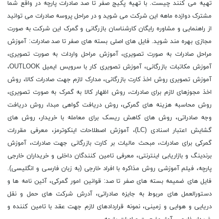
تهیه می کنند چیست. با تهیه پکیج صفر تا صد صادرات پارچه در واقع شما
مشترک دوازده ماهه این شرکت می شوید و در مراحل پروسه صادرات می توانید
از راهنمایی و مشاوره رایگان کارشناسان بازرگانی و گمرک این شرکت به صورت
مجازی بهره مند شوید. فایل های اصلی بسته های صفر تا صد صادرات: آموزش
مراحل صادرات به صورت تصویری، آموزش مراحل واردات به صورت تصویری،
آموزش مکاتبات بازرگانی، آموزش تصویری کار با سرویس ایمیل OUTLOOK،
آموزش تصویری روش اخذ کارت بازرگانی، مدارک لازم جهت صادرات کالا، روش
اخذ مجوزهای لازم برای صادرات، روش اظهار کالا به گمرک به صورت تصویری،
روش محاسبه هزینه های گمرکی، روش دریافت گواهی مبدا، روش دریافت
وجه صادراتی، روش های کاهش ریسک برای معامله با خریدار، روش های
گشایش اعتبار اسنادی (LC)، آموزش اصطلاحات اینکوترمز، معرفی مقررات
گمرکی برای صادرات، مبحث مالیات بر کارت بازرگانی جهت صادرات، آموزش
برندینگ و بازاریابی اینترنتی، معرفی تامین کنندگان داخلی و خریداران خارجی
پارچه، فیلم آموزشی روش مذاکره با افراد خارجی (به زبان فارسی و انگلیسی).
فایل های ضمیمه بسته های صفر تا صد: قوانین امور گمرکی، آئین نامه ها و
دستورالعمل های مربوط به جایزه صادراتی، آدرش شرکت های حمل و نقل
دریایی و هوایی و زمینی، نمونه قراردادهای لازم جهت عقد با تامین کننده و