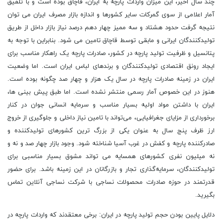
چند سال اخیر، این میزان واردات پارچه به ایران، قاچاق بوده است و با تلفیق
آمار اعلامی از سوی گمرکات سایر کشورها و اندازه بازار مصرف ایران می ‌توان
نتیجه گرفت حدود هشتاد و سه ممیز چهار دهم درصد نیاز بازار داخل از طریق
تولیدکنندگان ایرانی و مابقی توسط قاچاق تامین می ‌شود. بنابراین با توجه به
پتانسیل و ظرفیت تولید پارچه در کشور، صادرات پارچه یک راهکار مناسب برای
ایجاد رونق اقتصادی تولیدکنندگان و برندهای لباس ایران است. اما وضعیت
ایران در زمینه صادرات پارچه در سال یک هزار و چهار صد چگونه بوده است.
هنوز در این خصوص آمار رسمی منتشر نشده است. اما طبق پیش ‌بینی ‌ها،
ایران با داشتن مواد اولیه بسیار مناسب و سرمایه انسانی جوان در کنار
برخورداری از مزایای جغرافیایی، می‌تواند با تامین نیاز داخلی و جلوگیری از خروج
ارز ظرف پنج سال به عنوان یکی از بزرگ ‌ترین کشورهای تولیدکننده و
صادرکننده پارچه و کفش در غرب آسیا شناخته شود. وجود بازار چهار صد و نه و
نه میلیون نفری کشورهای همسایه می ‌تواند مشوق بسیار مناسبی برای
تولیدکنندگان، سرمایه‌گذاری تجار و بازرگانان در این زمینه باشد. برای حضور
قدرتمند در حوزه صادرات محصولات نساجی با شرکت نساجی آنلاین تماس
بگیرید.
دلایل پایین بودن حجم تولید پارچه در ایران: برخی معتقدند که واردات پارچه در