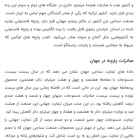
و کشور هند با صادرات هجده میلیارد دلاری در جایگاه های دوم و سوم این رده
بندی قرار دارند. کشور ترکیه که یکی از صادر کنندگان مهم لباس به ایران است.
صنعت نساجی این کشور در مکان پنجم جهانی قرار دارد. پارچه فاستونی تولید
شده در استان خراسان رضوی قابل رقابت با برند انگلیس بوده و پارچه فاستونی
به کشورهایی مثل آلمان و سوئد صادر می‌شود. اغلب پارچه های لوکس که
مربوط به مجالس هستند را واردات پاسخگو است.
صادرات پارچه در جهان
داده ‌های تجارت نساجی جهان نشان می ‌دهد که در سال بیست بیست،
منسوجات با معامله هفتصد و چهل و هفت میلیارد دلار، هفتمین محصول
پرمعامله جهان بود. این در حالی است که در فاصله زمانی بین سال‌ های بیست
نوزده و بیست بیست، صادرات منسوجات منهای چهار و شصد و هفت صدم
درصد کاهش یافته بود. در این مدت میزان تجارت جهانی این صنعت از هشت
صد و دوازده میلیارد دلار به هفتصد و هفتاد و چهار میلیارد دلار کاهش پیدا کرد.
تجارت منسوجات چهار ممیز شصت و دو صدم درصد از کل تجارت جهانی را
تشکیل می ‌دهد. برخی از مهم ‌ترین محصولات صنعت نساجی جهان که با حجم
بالایی از تجارت بین ‌الملل رو به رو است شامل کت و شلوارهای زنانه و مردانه،