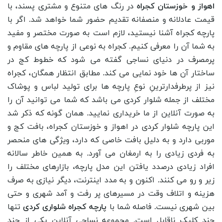
اهواز و خوزستان کجراه
در رنگ های متنوع و مشتری پسند، با
قیمت عادلانه و منصفانه تقدیم حضور شما خواهد شد. اگر با
پارچه کجراه آشنا نیستید، لازم است به صورت مختصر و مفید
به شما آن را معرفی کنیم. کجراه به نوعی از پارچه های مقاوم و
پرمصرف در دنیای نساجی گفته می شود که خطوط کج در
ساختار آن ها خود نمایی می کند. مطابق انتظار همگان، کجراه
نیز از پرطرفدارترینِ نوعِ پارچه ها برای تولید لباس و پوشاک
مختلف از جمله شلوار کردی می باشد که شما می توانید آن را
به صورت آنلاین از ما خریداری نمایید. همان گونه که ذکر شد
این پارچه شلوار کردی در اهواز و خوزستان کجراه، بافت کج و
موربی دارد و به دلیل بافت خاصی که دارد، ویژگی‌ های منحصر
به فردی زیادی را به ارمغان می آورد. به همین خاطر سالانه
افراد زیادی درصدد یافتن این مدل پارچه، بازارهای مختلف را
زیر و رو می کنند. اکنون و به مدد اینترنت، دیگر نیازی به صرف
هزینه و اتلاف وقت در مسیرهای پر رفت و آمد شهری و حتی
بین شهری نیست. فاصله شما با
پارچه کجراه شلواری کردی
تنها
چند کلیک ناقابل است. مجموعه نساجی آنلاین یکی از چند