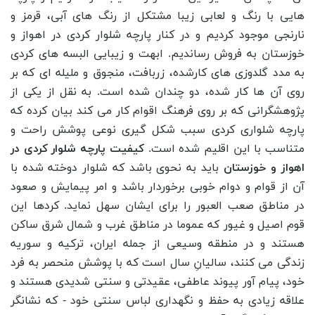
هایی با رنگ و لعابی زیبا مشتکل از رنگ های آبی، قرمز و
نارنجی موجود کردیم و در کنار پارچه شلوار کردی در اهواز و
خوزستان به فروش رساندیم. ابهت و زیبایی البسه های کردی
به مدد گلدوزی های کارشده، زربافت، منجوق و ملیله ای که بر
روی آن ها کار شده، دو چندان شده است. به نقل از یکی از
پژوهشگرانی که بر روی فرهنگ اقوام کار می کند بیان کرده که
پارچه شلواری کردی سبب شکل گیری نوعی پوشش راحت و
متناسب با این اقلیم شده است.
کیفیت پارچه شلوار کردی در
اهواز و خوزستان
باید به نحوی باشد که شلوار دوخته شده با
آن از قوام و دوام خوبی برخوردار باشد و امر پیمایش و صعود
در مناطق صعب العبور را برای ایشان سهل نماید. کردها این
قوم اصیل و غیور که عموما در مناطق غرب و شمال شرق ساکن
هستند و در منطقه وسیعی از جمله ایران، ترکیه و سوریه
زندگی می‌ کنند، سالیانِ سال است که با پوشش منحصر به فرد
خود، پیام آور پیوند عاطفی، عقیدتی و سنتی شدیدی هستند و
علاقه زیادی به حفظ و نگهداری لباس سنتی خود - که نشانگر