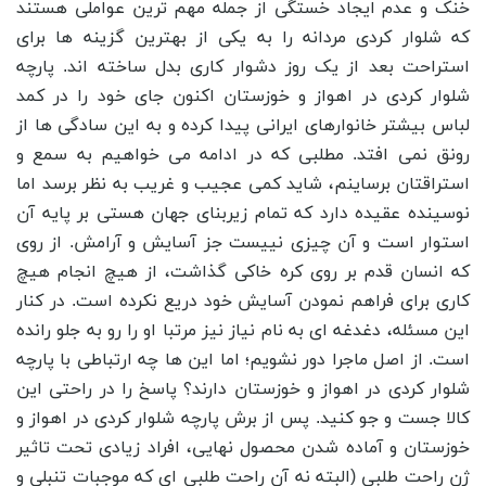
خنک و عدم ایجاد خستگی از جمله مهم ترین عواملی هستند
که شلوار کردی مردانه را به یکی از بهترین گزینه ها برای
استراحت بعد از یک روز دشوار کاری بدل ساخته اند. پارچه
شلوار کردی در اهواز و خوزستان اکنون جای خود را در کمد
لباس بیشتر خانوارهای ایرانی پیدا کرده و به این سادگی ها از
رونق نمی افتد. مطلبی که در ادامه می خواهیم به سمع و
استراقتان برساینم، شاید کمی عجیب و غریب به نظر برسد اما
نوسینده عقیده دارد که تمام زیربنای جهان هستی بر پایه آن
استوار است و آن چیزی نییست جز آسایش و آرامش. از روی
که انسان قدم بر روی کره خاکی گذاشت، از هیچ انجام هیچ
کاری برای فراهم نمودن آسایش خود دریع نکرده است. در کنار
این مسئله، دغدغه ای به نام نیاز نیز مرتبا او را رو به جلو رانده
است. از اصل ماجرا دور نشویم؛ اما این ها چه ارتباطی با پارچه
شلوار کردی در اهواز و خوزستان دارند؟ پاسخ را در راحتی این
کالا جست و جو کنید. پس از برش پارچه شلوار کردی در اهواز و
خوزستان و آماده شدن محصول نهایی، افراد زیادی تحت تاثیر
ژن راحت طلبی (البته نه آن راحت طلبی ای که موجبات تنبلی و