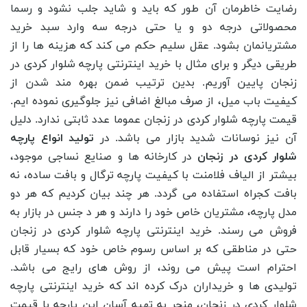
رضایت خاطرمان آن طور که باید و شاید جلب نشود و رسما
محصولاتی درجه دو و یا حتی درجه سه وارد سبد خرید
مشتریانمان بشود. عقل سلیم حکم می کند که هزینه ها را از
طریقی دیگر و برای مثال با خرید اینترنتی پارچه شلوار کردی در
زنجان پایین آوریم. بدین ترتیب ضمن بهره مند شدن از
کیفیت باب میل، از صرف مبالغ اضافی نیز جلوگیری نموده ایم.
قیمت پارچه شلوار کردی در زنجان عموما عدد ثابتی ندارد. دلیل
آن نیز نوسانات شدید بازار می باشد. در
تولید انواع پارچه
شلوار کردی در زنجان
در کارخانه ها و صنایع نساجی موجود،
بیشتر از الیاف فلامنت با کیفیت پارچه ترگال و بافت ساده، نه
بافت کجراه استفاده می گردد. هر چند بیان کردیم که هر دو
مدل پارچه، مشتریان خاص خود را دارند و هر د جنس در بازار به
فروش می رسند. خرید اینترنتی پارچه شلوار کردی در زنجان
حتی در مناطقی که بر اساس رسوم خاص خود که بسیار قابل
احترام است پیش می روند، از روش های رایج می باشد.
تولیدی ها و خریداران درک کرده اند که خرید اینترنتی پارچه
شلوار کردی در زنجان، منجر به تهیه آسان این پارچه با قیمت