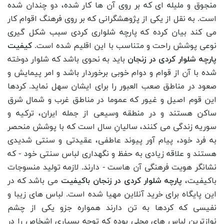
منجوق و ملیله ای که بر روی آن ها کار شده، دو چندان شده
است. به نقل از یکی از پژوهشگرانی که بر روی فرهنگ اقوام کار
می کند بیان کرده که پارچه شلواری کردی سبب شکل گیری
نوعی پوشش راحت و متناسب با این اقلیم شده است.
کیفیت
پارچه شلوار کردی در زنجان
باید به نحوی باشد که شلوار دوخته
شده با آن از قوام و دوام خوبی برخوردار باشد و امر پیمایش و
صعود در مناطق صعب العبور را برای ایشان سهل نماید. کردها
این قوم اصیل و غیور که عموما در مناطق غرب و شمال شرق
ساکن هستند و در منطقه وسیعی از جمله ایران، ترکیه و
سوریه زندگی می‌ کنند، سالیانِ سال است که با پوشش منحصر
به فرد خود، پیام آور پیوند عاطفی، عقیدتی و سنتی شدیدی
هستند و علاقه زیادی به حفظ و نگهداری لباس سنتی خود - که
نشانگر هویت فرهنگی آن هاست - دارند. لازمه تولید منسوجات
باکیفیت،
پارچه شلوار کردی در زنجان باکیفیت
می باشد که در
این پایگاه برای خرید آنلاین مهیا شده است. لباس ‌های زیبا و
نفیسی که کردها به تن دارند همواره جزو یکی از چشم
‌نواز‌ترین لباس ‌های محلی بوده که توجه بسیاری اشخاص را در