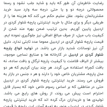
رضایت خاطرمان آن طور که باید و شاید جلب نشود و رسما
محصولاتی درجه دو و یا حتی درجه سه وارد سبد خرید
مشتریانمان بشود. عقل سلیم حکم می کند که هزینه ها را از
طریقی دیگر و برای مثال با خرید اینترنتی پارچه شلوار کردی در
اردبیل پایین آوریم. بدین ترتیب ضمن بهره مند شدن از
کیفیت باب میل، از صرف مبالغ اضافی نیز جلوگیری نموده ایم.
قیمت پارچه شلوار کردی در اردبیل عموما عدد ثابتی ندارد. دلیل
آن نیز نوسانات شدید بازار می باشد. در
تولید انواع پارچه
شلوار کردی در اردبیل
در کارخانه ها و صنایع نساجی موجود،
بیشتر از الیاف فلامنت با کیفیت پارچه ترگال و بافت ساده، نه
بافت کجراه استفاده می گردد. هر چند بیان کردیم که هر دو
مدل پارچه، مشتریان خاص خود را دارند و هر د جنس در بازار به
فروش می رسند. خرید اینترنتی پارچه شلوار کردی در اردبیل
حتی در مناطقی که بر اساس رسوم خاص خود که بسیار قابل
احترام است پیش می روند، از روش های رایج می باشد.
تولیدی ها و خریداران درک کرده اند که خرید اینترنتی پارچه
شلوار کردی در اردبیل، منجر به تهیه آسان این پارچه با قیمت