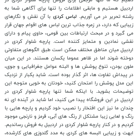
دهیم که ما تنها مرجعی برای فروش پارچه شلوار کردی در
اردبیل هستیم و مابقی اطلاعات را تنها برای آگاهی شما به
رشته تحریر در می آوریم.
لباس کردی
با آن نقش و نگارهای
زیبایی که دارد، در زمره جذاب ترین لباس های اقوام جهان قرار
می گیرد و در مبحث ارتباطات بین قومی، حاوی پیام و دارای
نقشی نمادین و متمایز کننده است. پارچه شلوار کردی در
اردبیل میان مناطق مختلف ممکن است طبق الگوهای متفاوتی
دوخته شوند اما در ظاهر عموما یکسان هستند. در این میان
ملون بودن، تنوع پوشش ها و البته عوامل جغرافیایی و جوی،
در پیداش تفاوت ها، اثر گذار بوده است. شاید یکبار از نزدیک
این مدل پوشش را امتحان کنید، خودتان به خوبی متوجه این
توضیحات بشوید. با اینکه شما تنها پارچه شلوار کردی در
اردبیل در این فروشگاه پیدا می کنید، اما شاید در آینده ای نه
چندان ما نیز این افتخار را نصیب خود کردیم و پارچه هایی با
رنگ و لعابی زیبا مشتکل از رنگ های آبی، قرمز و نارنجی موجود
کردیم و در کنار پارچه شلوار کردی در اردبیل به فروش رساندیم.
ابهت و زیبایی البسه های کردی به مدد گلدوزی های کارشده،