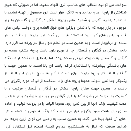
سوالات می توانید انتخاب های مناسب تری انجام دهید. اما در صورتی که هیچ
شناختی از پارچه های ندارید و به تازگی قرار است این محصول را تهیه نمایید با
ما همراه باشید. آدرس و شماره تماس پارچه مشکی در گرگان و گلستان به روز
موجود در بازار بوده که با داشتن ویژگی های فوق العاده برای دوخت لباس های
فرم و لباس های کار مورد استفاده قرار می گیرد. این پارچه از بافت بسیار
ساده ای برخوردار است و به همین سبد در تمام طول سال در چرخه مد قرار دارد.
پارچه مشکی در گرگان و گلستان چه کاربردی دارد. بافت پارچه مشکی عمده در
گرگان و گلستان به صورت مربعی ساده بوده، اما به دلیل استفاده از دستگاه
های بافندگی پیشرفته با استاندارد تراکم بافت آن بالا است. به همین جهت با
گرفتن الیاف تار و پود پارچه برای تست تراکم به هیچ عنوان این الیاف از
یکدیگر جدا نمی شوند. عموما پارچه های را با استفاده از الیاف مورد رنگرزی می
بافند، به همین جهت مغازه پارچه مشکی در گرگان و گلستان مرغوب و با
کیفیت بالا تولید می شوند که با قرار گرفتن در زیر نور خورشید برای طولانی
مدت کیفیت رنگ آنها از بین نمی رود. عموما الیاف را در پروسه تولید و آماده
سازی برای بافت مورد رنگرزی قرار می دهند که رنگ به خوبی در تمام بخش
های آن نفوذ پیدا می کند. به همین سبب به راحتی می توان ازاین پارچه در
شرایط سخت که نیاز به شستشوی مداوم البسه است، نیز استفاده کرد.