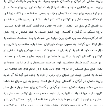
پارچه مشکی در گرگان و گلستان شیفر، پارچه های شیفر شباهت زیادی به
پارچه های شانتون دارند و مانند آنها از بافت درشت تری برخوردار هستند. از
این نوع پارچه برای دوخت مانتوهای روزانه و رسمی استفاده می کنند، زیرا این
فروشگاه پارچه مشکی در گرگان و گلستان قابلیت تنفس پذیری بالایی داشته و
در فصول گرم سال می تواند از افراد به خوبی محافظت کند. آیا خرید ایننرنتی
پارچه مشکی در گرگان و گلستان چهار فصل است. به طور معمول پارچه های
که در کارخانجات نساجی داخل ایران تولید می شوند، با چند ضخامت مختلف به
بازار ارائه می گردند. به همین جهت خریداران عمده باید متناسب با شرایط و
بازار هدف خود اقدام به تهیه پارچه های کنند. عمده فروشی پارچه مشکی در
گرگان و گلستان گرم بالا یا لنین والافاستون از پارچه های پرمصرف در مصارف
زیر است. کت، شلوار مجلسی، فرم مدارس، سیسمونی، فرم اداری. عموما در
تمام طول سال استقبال از پارچه های زیاد بوده و در حجم های بالا معامله می
شوند. به همین جهت این سوال برای برخی از افراد به وجود می آید که آیا خرید
پارچه مشکی در گرگان و گلستان چهار فصل است. پاسخ به این سوال که قطعا
بله می باشد، پارچه مشکی عمده در گرگان و گلستان برای همه چهار فصل سال
کاربرد دارند. چرا که بافت آنها بسیار لطیف بوده و به دلیل تراکم بافت عالی به
راحتی می توان از آنها در هر شرایط دمایی استفاده کرد.پارچه مشکی گرم بالا و
یا لنین سی گرم از پارچه مکانیک وزنش بالاتر است. پارچه مشکی در گرگان و