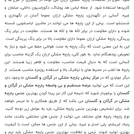
شود. تنوع در استفاده، پارچه مشکی ارزان می تواند در بسیاری از طرح ها و
کاربردها استفاده شود. از جمله لباس ها، پوشاک، دکوراسیون داخلی، مبلمان و
غیره. آسانی در نگهداری، پارچه مشکی ارزان عموما آسان در نگهداری و
شستشو است. برخی از این پارچه ها می توانند در ماشین لباسشویی شسته
شوند و دارای مقاومت در برابر لکه ها و لکه ها هستند. مقاومت در برابر رنگ
پریدگی، پارچه مشکی ارزان عموما دارای مقاومت بالا در برابر رنگ پریدگی است.
این به این معنی است که رنگ پارچه به مدت طولانی حفظ می شود و نیاز به
تعویض زودهنگام ندارد. به طور کلی، پارچه مشکی ارزان یک گزینه مناسب برای
کسانی است که به دنبال قیمت مناسب، مقاومت و ظاهر زیبا هستند. این
پارچه ها اغلب در محیط های با ترافیک بالا و استفاده روزمره مناسب هستند. از
دیگر مواردی که در
مرکز پخش پارچه مشکی در گرگان و گلستان
ما وجود دارد
این است که می توانید
عرضه مستقیم و بی واسطه پارچه مشکی در گرگان و
گلستان
را برخوردار شوید که نتیجه این کار نیز پیدا کردن بهترین
جنس پارچه
مشکی در گرگان و گلستان
می باشد که از طریق همکاری با ما میسر خواهد
شد. برای تشخیص بهترین جنس پارچه مشکی، باید به عوامل زیر توجه کنید.
نوع پارچه، پارچه های مختلف می توانند از جنس های مختلفی باشند، مانند
پنبه، ابریشم، پلی استر و غیره. برخی از این جنس ها ممکن است با کیفیت
بهتری تولید شوند. نرمی و لطافت، بهترین جنس پارچه مشکی باید نرم و