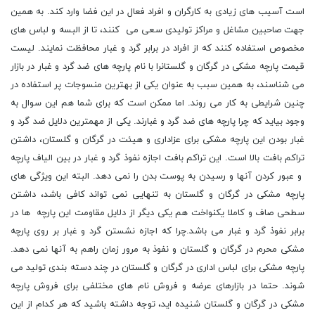
است آسیب های زیادی به کارگران و افراد فعال در این فضا وارد کند. به همین
جهت صاحبین مشاغل و مراکز تولیدی سعی می کنند، تا از البسه و لباس های
مخصوص استفاده کنند که از افراد در برابر گرد و غبار محافظت نمایند. لیست
قیمت پارچه مشکی در گرگان و گلستانرا با نام پارچه های ضد گرد و غبار در بازار
می شناسند، به همین سبب به عنوان یکی از بهترین منسوجات پر استفاده در
چنین شرایطی به کار می روند. اما ممکن است که برای شما هم این سوال به
وجود بیاید که چرا پارچه های ضد گرد و غبارند. یکی از مهمترین دلایل ضد گرد و
غبار بودن این پارچه مشکی برای عزاداری و هیئت در گرگان و گلستان، داشتن
تراکم بافت بالا است. این تراکم بافت اجازه نفوذ گرد و غبار در بین الیاف پارچه
و عبور کردن آنها و رسیدن به پوست بدن را نمی دهد. البته این ویژگی های
پارچه مشکی در گرگان و گلستان به تنهایی نمی تواند کافی باشد، داشتن
سطحی صاف و کاملا یکنواخت هم یکی دیگر از دلایل مقاومت این پارچه ها در
برابر نفوذ گرد و غبار می باشد.چرا که اجازه نشستن گرد و غبار بر روی پارچه
مشکی محرم در گرگان و گلستان و نفوذ به مرور زمان راهم به آنها نمی دهد.
پارچه مشکی برای لباس اداری در گرگان و گلستان در چند دسته بندی تولید می
شوند. حتما در بازارهای عرضه و فروش نام های مختلفی برای فروش پارچه
مشکی در گرگان و گلستان شنیده اید، توجه داشته باشید که هر کدام از این