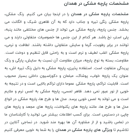
مشخصات پارچه مشکی در همدان
مشخصات پارچه مشکی در همدان
را در اینجا بیان می کنیم. رنگ مشکی،
پارچه مشکی رنگی تیره و جذاب دارد که به آن ظاهری شیک و الگانت می
بخشد. جنس پارچه، پارچه مشکی می تواند از جنس های مختلفی مانند پنبه،
پلی استر، نخ باشد. هر کدام از این جنس ها خصوصیات متفاوتی دارند و می
توانند در برابر رطوبت، گرما و سایش متفاوتی داشته باشند. لطافت و نرمی،
پارچه مشکی اغلب لطیف و نرم است و به راحتی قابل تنظیم و دوخت است.
مقاومت، بسته به نوع پارچه، میزان مقاومت آن نسبت به سایش، پارگی و رنگ
پریدگی متفاوت است. استفاده پذیری، پارچه مشکی به دلیل رنگ تیره اش، به
عنوان یک پارچه خواب، پوشاک، مبلمان و دکوراسیون داخلی بسیار محبوب
است. قابلیت تراکم، پارچه مشکی عموما دارای تراکم بالایی است و در نتیجه به
خوبی از نور عبور نمی دهد. ظاهر لمسی، پارچه مشکی به لمس نرم و ملایم
است و می تواند به لمس خوبی برسد. مدل ها و طرح ها، پارچه مشکی در انواع
مدل ها و طرح ها، مانند پارچه های یکنواخت، پارچه های مجعد و پارچه های
چاپی در دسترس است. برای کسب اطلاعات بیشتر می توانید با کارشناسان ما
در تماس باشید و از از مشاوره آن ها بهره مند شوید. در نساجی آنلاین در
تلاشیم تا
ویژگی های پارچه مشکی در همدان
را به شما به خوبی معرفی کنیم