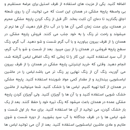
اضافه کنید. یکی از مزیت های استفاده از ظرف استیل برای عرضه مستقیم و
بی واسطه پارچه مشکی در همدان این است که می توانید، آن را روی شعله
اجاق بگذارید تا دمای آن ثابت بماند. اگر قبل از رنگ کردن پارچه مشکی محرم
در همدان، برای مدت زمان کمی آن ها را در آب داغ قرار دهید، آن ها نرم تر
میشوند و راحت تر رنگ را به خود جذب می کنند. فروش پارچه مشکی در
همدان را از ظرف بیرون بیاورید و با آب گرم شست و شو دهید. آب گرم، رنگ
سطح پارچه فروشی در همدان را از بین میبرد. بعد از شست و شو با آب گرم،
از آب سرد استفاده کنید. این کار را تا زمانی که رنگ اضافی لباس گرفته شد،
انجام دهید. وقتی که خرید ایننرنتی پارچه مشکی در همدان را از ظرف بیرون
می آورید، رنگ آن از رنگ نهایی پر رنگ تر می باشد.لباس را در ماشین
لباسشویی بیندازید و از مقدار کمی مواد شوینده استفاده کنید. پارچه مشکی
در همدان از کجا تهیه کنیم. لباس ها را خشک کنید. شما میتوانید از ماشین
خشک شویی استفاده کنید و یا آن ها را آویزان کنید. ولی آویزان کردن پارچه
مشکی عمده در همدان باعث میشود که رنگ تیره خود را حفظ کنند. بعد از یک
بار خشک کردن، می توانید از آن ها استفاده کنید. برای سه بار اول شست و
شو، لباس ها را در ظرف جداگانه با آب سرد بشویید. از دوره شست و شوی
ملایم و عادی ماشین لباسشویی استفاده کنید. بعد از آن می توانید لباس ها