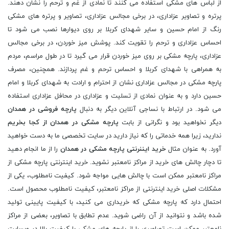
از لباس های مشکی استفاده می کنند تا نمادی از غم و ترحم را نشان دهند.
پرتره و تصاویر عزاداری، در برخی مجالس عزاداری، تصاویر و پرتره های مشکی
رنگ از امام حسین و سایر شهدای کربلا بر روی دیوارها نصب می شود تا
احساس عزاداری و ترحم را تقویت کند. پوشش میز خوردن، در برخی مجالس
عزاداری، پارچه مشکی بر روی میز خوردن قرار می گیرد تا در طول مراسم، مردم
به همراهی با شهدای کربلا و احساس ترحم و غم پردازند. همچنین، مصرف
پارچه مشکی در مجالس عزاداری نشان از احترام و ارادت به شهدای کربلا و امام
حسین دارد و به عنوان نمادی از تسلیت و عزاداری در محافل عزاداری استفاده
می شود. در ارتباط با نساجی آنلاین دیگر به دنبال
پارچه فروشی در همدان
دیگر نخواهید بود و نگرانی از بابت
پارچه مشکی در همدان از کجا بخریم
ندارید، زیرا همه خدماتی را که نیاز دارید در سایت تخصصی ما به دست خواهید
آورد. به عنوان مثال
خرید ایننرنتی پارچه مشکی در همدان
را از ما انجام دهید
تا دچار چالش های خرید از مراکز نامعتبر نشوید. خرید اینترنتی پارچه مشکی از
مراکز نامعتبر ممکن است با چالش هایی مواجه شود. کیفیت نامطلوب، یکی از
مشکلات اصلی خرید اینترنتی از مراکز نامعتبر، کیفیت نامطلوب محصول است.
احتمال دارد که پارچه مشکی که خریداری می کنید، با کیفیت پایینی تولید
شده باشد و نتوانید از آن راضی شوید. عدم تطابق با تصاویر، بعضی از مراکز