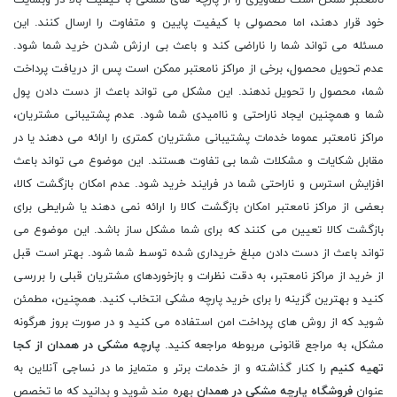
نامعتبر ممکن است تصاویری را از پارچه های مشکی با کیفیت بالا در وبسایت
خود قرار دهند، اما محصولی با کیفیت پایین و متفاوت را ارسال کنند. این
مسئله می تواند شما را ناراضی کند و باعث بی ارزش شدن خرید شما شود.
عدم تحویل محصول، برخی از مراکز نامعتبر ممکن است پس از دریافت پرداخت
شما، محصول را تحویل ندهند. این مشکل می تواند باعث از دست دادن پول
شما و همچنین ایجاد ناراحتی و ناامیدی شما شود. عدم پشتیبانی مشتریان،
مراکز نامعتبر عموما خدمات پشتیبانی مشتریان کمتری را ارائه می دهند یا در
مقابل شکایات و مشکلات شما بی تفاوت هستند. این موضوع می تواند باعث
افزایش استرس و ناراحتی شما در فرایند خرید شود. عدم امکان بازگشت کالا،
بعضی از مراکز نامعتبر امکان بازگشت کالا را ارائه نمی دهند یا شرایطی برای
بازگشت کالا تعیین می کنند که برای شما مشکل ساز باشد. این موضوع می
تواند باعث از دست دادن مبلغ خریداری شده توسط شما شود. بهتر است قبل
از خرید از مراکز نامعتبر، به دقت نظرات و بازخوردهای مشتریان قبلی را بررسی
کنید و بهترین گزینه را برای خرید پارچه مشکی انتخاب کنید. همچنین، مطمئن
شوید که از روش های پرداخت امن استفاده می کنید و در صورت بروز هرگونه
مشکل، به مراجع قانونی مربوطه مراجعه کنید.
پارچه مشکی در همدان از کجا
تهیه کنیم
را کنار گذاشته و از خدمات برتر و متمایز ما در نساجی آنلاین به
عنوان
فروشگاه پارچه مشکی در همدان
بهره مند شوید و بدانید که ما تخصص