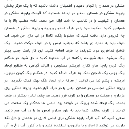
مشکی در همدان را اتجام دهید و اطمینان داشته باشید که با یک
مرکز پخش
پارچه مشکی در همدان
معتبر در ارتباط هستید که
قیمت پارچه مشکی در
همدان
و کیفیت را در تناسب به شما ارائه می دهد. ادامه مطلب بالا با ما
همراهی کنید. مخلوط خود را در ظرف استیل بریزید و پارچه مشکی در همدان
چه کاربردی دارد. دقت کنید که مخلوط رنگ، کاملا در آب داغ، حل شود. آب
ظرف باید به اندازه ای باشد که بتوانید لباس را در ظرف حرکت دهید. یک
قاشق غذاخوری مواد شوینده به ظرف اضافه کنید. این کار باعث جذب بهتر
رنگ میشود. مواد شوینده را کاملا در آب مخلوط کنید تا حل شود. در هنگام
رنگ کردن پارچه های کتان، ابریشم مصنوعی و الیاف گیاهی به منظور ایجاد
رنگ بهتر، یک فنجان نمک به ظرف اضافه کنید. در هنگام رنگ کردن نایلون،
ابریشم و پشم نیز می توانید از سرکه برای ایجاد رنگ بهتر کمک بگیرید. در
پارچه مشکی مجلسی در همدان لباس را در ظرف قرار دهید. پارچه مشکی برای
عزاداری و هیئت در همدان را در ظرف قرار دهید. هر چقدر لباس بیشتر در ظرف
بماند، رنگ ایجاد شده پررنگ تر خواهد بود. لباس ها حداکثر یک ساعت می
توانند در ظرف بمانند. شما باید به طور مداوم لباس ها را در آب هم بزنید.
سعی کنید که آب ظرف پارچه مشکی برای لباس اداری در همدان را داغ نگه
دارید، می توانید از اجاق و یا ماکروویو استفاده کنید و یا با کتری آب داغ به آن