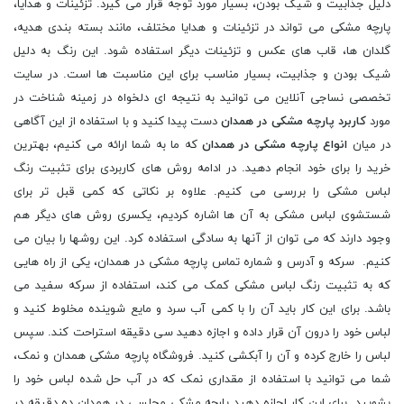
دلیل جذابیت و شیک بودن، بسیار مورد توجه قرار می گیرد. تزئینات و هدایا،
پارچه مشکی می تواند در تزئینات و هدایا مختلف، مانند بسته بندی هدیه،
گلدان ها، قاب های عکس و تزئینات دیگر استفاده شود. این رنگ به دلیل
شیک بودن و جذابیت، بسیار مناسب برای این مناسبت ها است. در سایت
تخصصی نساجی آنلاین می توانید به نتیجه ای دلخواه در زمینه شناخت در
مورد
کاربرد پارچه مشکی در همدان
دست پیدا کنید و با استفاده از این آگاهی
در میان
انواع پارچه مشکی در همدان
که ما به شما ارائه می کنیم، بهترین
خرید را برای خود انجام دهید. در ادامه روش های کاربردی برای تثبیت رنگ
لباس مشکی را بررسی می کنیم. علاوه بر نکاتی که کمی قبل تر برای
شستشوی لباس مشکی به آن ها اشاره کردیم، یکسری روش های دیگر هم
وجود دارند که می توان از آنها به سادگی استفاده کرد. این روشها را بیان می
کنیم. سرکه و آدرس و شماره تماس پارچه مشکی در همدان، یکی از راه هایی
که به تثبیت رنگ لباس مشکی کمک می کند، استفاده از سرکه سفید می
باشد. برای این کار باید آن را با کمی آب سرد و مایع شوینده مخلوط کنید و
لباس خود را درون آن قرار داده و اجازه دهید سی دقیقه استراحت کند. سپس
لباس را خارج کرده و آن را آبکشی کنید. فروشگاه پارچه مشکی همدان و نمک،
شما می توانید با استفاده از مقداری نمک که در آب حل شده لباس خود را
بشویید. برای این کار اجازه دهید پارچه مشکی مجلسی در همدان ده دقیقه در