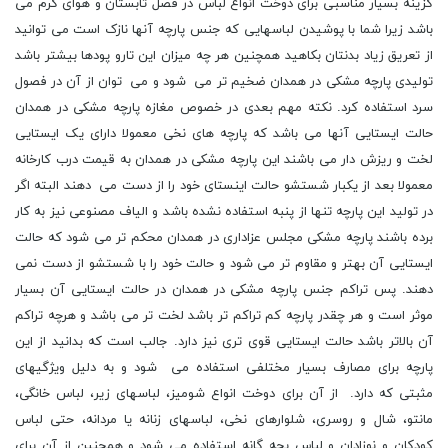
گزینه بسیار مناسبی برای دوخت انواع لباس در فصل تابستان و هوای گرم می
باشد زیرا شما با پوشیدن لباسهایی که جنس پارچه آنها نازک است می توانید
از تعریق زیاد بدنتان بکاهید همچنین هر چه میزان این تارو پودها بیشتر باشد
تولیدی پارچه مشکی در همدان ضخیم تر می شود و می توان از آن در فصول
سرد استفاده کرد. نکته مهم بعدی در خصوص مغازه پارچه مشکی در همدان
حالت ایستایی آنها می باشد که پارچه های نخی معمولا دارای یک ایستایی
لخت و ریزش دار می باشند این پارچه مشکی در همدان به قیمت درب کارخانه
معمولا بعد از یکبار شستشو حالت اینستای خود را از دست می دهند البته اگر
در تولید این پارچه تنها از پنبه استفاده نشده باشد و الیاف مصنوعی نیز به کار
برده باشند پارچه مشکی مجلس عزاداری در همدان محکم تر می شود که حالت
ایستایی آن بهتر و مقاوم تر می شود و حالت خود را با شستشو از دست نمی
دهند. پس تراکم جنس پارچه مشکی در همدان در حالت ایستایی آن بسیار
موثر است و هر چقدر پارچه کم تراکم تر باشد لخت تر می باشد و هرچه تراکم
آن بالاتر باشد حالت ایستایی قوی تری نیز دارد. جالب است که بدانید از این
پارچه برای مصارف بسیار مختلفی استفاده می شود و به دلیل ویژگیهای
مثبتی که دارد. از آن برای دوخت انواع شومیز، لباسهای زیر، لباس خانگی،
مانتو، شال و روسری، شلوارهای نخی، لباسهای زنانه یا مردانه، حتی لباس
کودکان و نوزادان و لباس بچه گانه استفاده می شود و همچنین از آن برای