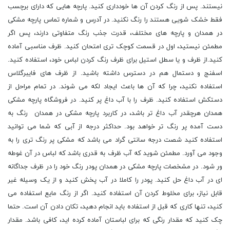
نیستند. پس از رنگ کردن آن ها خودداری کنید. پارچه هایی که دارای برچسب
فقط خشک شویی هستند را رنگ نکنید. در آدرس و شماره تماس پارچه مشکی
در همدان و پارچه های مختلف، قدرت جذب رنگ متفاوتی دارند، پس اگر
مطمئن نیستید، اول در قسمت کوچک تری امتحان کنید. ظرف مناسبی آماده
کنید.از ظرف و یا سطل استیل برای ظرف رنگ کردن لباس خود، استفاده کنید.
اسفنج و دستمال هم در دسترس داشته باشید. از ظرف های فایبرگلاس
استفاده نکنید، چرا که آن ها باعث ایجاد لکه می شوند. در تمام مراحل از
دستکش استفاده کنید. ظرف را با آب داغ پر کنید. در فروشگاه پارچه مشکی
همدان هرچقدر آب داغ تر باشد، در کاربرد پارچه مشکی در همدان رنگ به
دست آمده پر رنگ تر خواهد بود. حداکثر درجه از آبی که شما می توانید
استفاده کنید شصت درجه سانتی گراد می باشد که مشکی پر رنگ تری را به
وجود می آورد. مطمئن شوید که آب ظرف به قدری باشد که لباس در آن غوطه
ور شود. در مشخصات پارچه مشکی در همدان پودر رنگ خود را در ظرف جداگانه
ای در آب داغ حل کنید. پودر را کاملا در آب پخش کنید و از یک وسیله غیر
قابل نیاز، برای مخلوط کردن آن استفاده کنید. اگر از رنگ مایع استفاده می
کنید، تنها کاری که قبل از استفاده باید انجام دهید، تکان دادن آن است. حتما
چک کنید که مقدار رنگی که برای لباستان آماده کرده اید، کافی باشد. مقدار