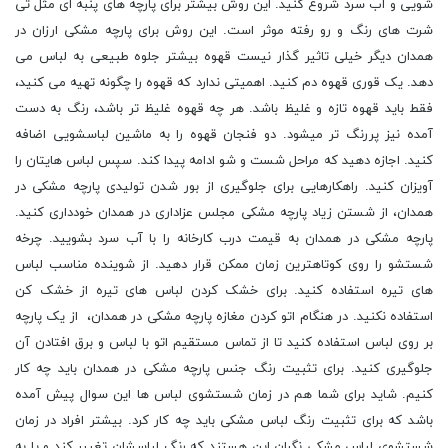
شویی و آب سرد شروع کنید. این روش بیشتر برای پارچه های پنبه ای مثل تی
شرت های رنگ و رو رفته موثر است. این روش برای پارچه مشکی ارزان در
همدان دیگر خیلی تاثیر گذار نیست قهوه بیشتر جلوه طبیعی به لباس می
دهد. یک قوری قهوه دم کنید. اهمیتی ندارد که قهوه را چگونه تهیه می کنید،
فقط باید قهوه تازه و غلیظ باشد. هر چه قهوه غلیظ تر باشد، رنگ به دست
آمده نیز پررنگ تر میشود. دو فنجان قهوه را به ماشین لباسشویی اضافه
کنید. اجازه دهید که مراحل شست و شو ادامه پیدا کند. سپس لباس هایتان را
آویزان کنید. راهکارهایی برای جلوگیری از بور شدن تولیدی پارچه مشکی در
همدان، از شستن زیاد پارچه مشکی مجلس عزاداری در همدان خودداری کنید.
پارچه مشکی در همدان به قیمت درب کارخانه را با آب سرد بشویید. چرخه
شستشو را روی کوتاهترین زمان ممکن قرار دهید. از شوینده مناسب لباس
های تیره استفاده کنید. برای خشک کردن لباس های تیره از خشک کن
استفاده نکنید. در هنگام اتو کردن مغازه پارچه مشکی در همدان، از یک پارچه
بر روی لباس استفاده کنید تا از تماس مستقیم اتو با لباس و برق افتادن آن
جلوگیری کنید. برای تثبیت رنگ جنس پارچه مشکی در همدان باید چه کار
کنیم. شاید برای شما هم در زمان شستشوی لباس ها این سوال پیش آمده
باشد که برای تثبیت رنگ لباس مشکی باید چه کار کرد. بیشتر افراد در زمان
شستشوی لباس مشکی نگران این هستند که رنگ لباسشان تغییر کند و یا به