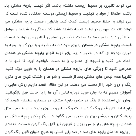
می تواند تاثیری بر محیط زیست داشته باشد. اگر قیمت پارچه مشکی بالا
باشد، احتمالا از مواد با کیفیت و محیط زیستی دوست استفاده شده است که
می تواند به حفظ محیط زیست کمک کند. بنابراین، قیمت پارچه مشکی می
تواند تاثیرات مهمی در تولید البسه داشته باشد که بستگی به شرایط و عوامل
مختلفی دارد. با مراجعه به سایت تخصصی نساجی آنلاین می توانید
لیست
قیمت پارچه مشکی در همدان
را برای خود داشته باشید و با این کار با توجه به
میزان بودجه ای که در اختیار دارید برای تهیه
انواع پارچه مشکی در همدان
اقدام می کنید و نتیجه ای مطلوب را به دست خواهید آورد. تا انتها با ما
همراهی کنید تا
ویژگی های پارچه مشکی در همدان
را به خوبی درک کنید.
تقریبا همه لباس های مشکی بعد از شست و شو ها و خشک کردن های مکرر،
رنگ و روی خود را از دست می دهند. در این مقاله قصد داریم روش هایی را
آموزش دهیم که به جای خرید دوباره لباس، آن ها را به حالت قبل بازگردانید.
روش اول استفاده از رنگ در جنس پارچه مشکی در همدان، مطمئن شوید که
پارچه لباستان قابل رنگ کردن است.رنگ لباس، بر روی پارچه های طبیعی مثل
پنبه، کتان و ابریشم بهترین تاثیر را می گذارد. در مرکز پخش پارچه مشکی در
همدان، پارچه هایی از جنس ریون و نایلون نیز قابل رنگ کردن هستند. تعدادی
از پارچه ها مثل پارچه های صد در صد پلی استر، به هیچ عنوان قابل رنگ کردن