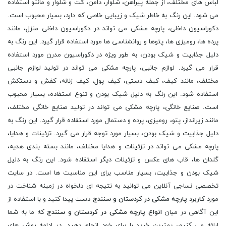
لباس های مختلف، از جمله پیراهن، شلوار، دامن، کت و شلوار و مانتو استفاده
می شود. این رنگ به خاطر شیک و زیبایی خاصی که دارد، بسیار محبوب است.
دکوراسیون داخلی، پارچه مشکی می تواند در دکوراسیون داخلی منزل، مانند
پرده ها، رومیزی ها، پتوها و روانشناسی ها مورد استفاده قرار گیرد. این رنگ به
دلیل جذابیت و شیک بودن، به طور ویژه در دکوراسیون مدرن مورد استفاده
قرار می گیرد. لوازم جانبی، پارچه مشکی می تواند در تولید لوازم جانبی
مختلف، مانند کیف، کیف دستی، کیف پول، کیف زنانه، کفش و دستکش
استفاده شود. این رنگ به دلیل شیک بودن و تنوع استفاده، بسیار محبوب
است. صنایع خانگی، پارچه مشکی می تواند در تولید صنایع خانگی مختلف،
مانند زیرانداز، پتو، رومیزی، پرده و دستمال مورد استفاده قرار گیرد. این رنگ به
دلیل جذابیت و شیک بودن، بسیار مورد توجه قرار می گیرد. تزئینات و هدایا،
پارچه مشکی می تواند در تزئینات و هدایا مختلف، مانند بسته بندی هدیه،
گلدان ها، قاب های عکس و تزئینات دیگر استفاده شود. این رنگ به دلیل
شیک بودن و جذابیت، بسیار مناسب برای این مناسبت ها است. در سایت
تخصصی نساجی آنلاین می توانید به نتیجه ای دلخواه در زمینه شناخت در
مورد
کاربرد پارچه مشکی در کردستان و سنندج
دست پیدا کنید و با استفاده از
این آگاهی در میان
انواع پارچه مشکی در کردستان و سنندج
که ما به شما
ارائه می کنیم، بهترین خرید را برای خود انجام دهید. در ادامه روش های