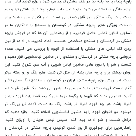
پارچه پنبه، پارچه پنبه نیز در رنگ مشکی تولید می شود و برای تولید لباس ها و
لوازم خانگی استفاده می شود. پارچه نخی، این نوع پارچه دارای بافتی ترد و نرم
است و در رنگ مشکی نیز قابل دسترسی است. هم اکنون می توانید برای
شناخت
ویژگی های پارچه مشکی در کردستان و سنندج
با همکاران ما در
نساجی آنلاین تماس حاصل فرمایید و از راهنمایی آن ها که در فروش پارچه
مشکی در کردستان و سنندج متخصص هستند اقدام نمایید. در ادامه از بین
بردن لکه لباس های مشکی با استفاده از قهوه را بررسی می کنیم. عمده
فروشی پارچه مشکی در کردستان و سنندج را در ماشین لباسشویی قرار دهید و
شست و شو را با دوره عادی ماشین لباس شویی و آب سرد شروع کنید. این
روش بیشتر برای پارچه های پنبه ای مثل تی شرت های رنگ و رو رفته موثر
است. این روش برای پارچه مشکی ارزان در کردستان و سنندج دیگر خیلی تاثیر
گذار نیست قهوه بیشتر جلوه طبیعی به لباس می دهد. یک قوری قهوه دم
کنید. اهمیتی ندارد که قهوه را چگونه تهیه می کنید، فقط باید قهوه تازه و
غلیظ باشد. هر چه قهوه غلیظ تر باشد، رنگ به دست آمده نیز پررنگ تر
میشود. دو فنجان قهوه را به ماشین لباسشویی اضافه کنید. اجازه دهید که
مراحل شست و شو ادامه پیدا کند. سپس لباس هایتان را آویزان کنید.
راهکارهایی برای جلوگیری از بور شدن تولیدی پارچه مشکی در کردستان و
سنندج، از شستن زیاد پارچه مشکی مجلس عزاداری در کردستان و سنندج