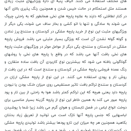
های مختلف استفاده می کنند. الیاف پنبه ای داره ویژگیهای مثبت زیادی
هستند مثل استحکام در حالت خیس شدن و همچنین رنگ پذیری بالای آنها
در کنار لطافتی که دارند به علاوه پارچه های نخی همانطور که به راحتی چروک
می شوند به سادگی و تنها با اتو کشی و بخار ساف می شوند، یکی دیگر از
ویژگیهای مثبت این نوع از خرید پارچه مشکی در کردستان و سنندج پرز ندادن
و گوله گوله نشدن آن است که ویژگی بسیار مثبتی می باشد. فروش پارچه
مشکی در کردستان و سنندج، یکی دیگر از عوامل موثر در ویژگیهای مثبت پارچه
های نخی بافت آنها می باشد که در واقع با پارچه های نخی با روشهای
گوناگونی بافته می شود که بیشترین نوع کاربردی آن بافت ساده متقارن و
رنگ عمده فروشی پارچه مشکی در کردستان و سنندج است که در این بافت از
روش تار و پودی استفاده می کنند. در این نوع از پارچه مشکی ارزان در
کردستان و سنندج تراکم بافت تاثیر مستقیمی روی میزان خنک بودن یا نبودن
پارچه دارد یعنی هرچه که این تراکم کمتر باشد هوا به راحتی از بین تار و پود
پارچه عبور می کند به همین خاطر این نوع از پارچه گزینه بسیار مناسبی برای
دوخت انواع لباس در فصل تابستان و هوای گرم می باشد زیرا شما با پوشیدن
لباسهایی که جنس پارچه آنها نازک است می توانید از تعریق زیاد بدنتان
بکاهید همچنین هر چه میزان این تارو پودها بیشتر باشد تولیدی پارچه مشکی
در کردستان و سنندج ضخیم تر می شود و می توان از آن در فصول سرد