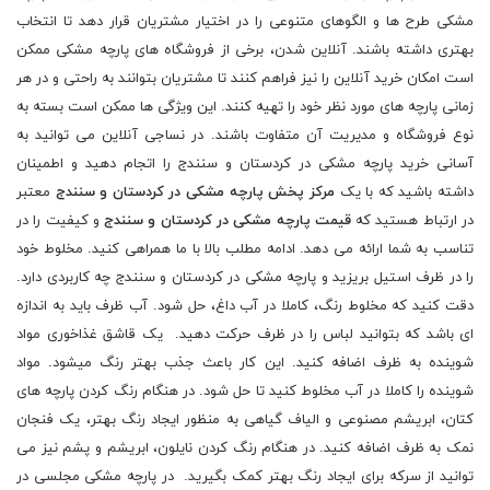
مشکی طرح ها و الگوهای متنوعی را در اختیار مشتریان قرار دهد تا انتخاب
بهتری داشته باشند. آنلاین شدن، برخی از فروشگاه های پارچه مشکی ممکن
است امکان خرید آنلاین را نیز فراهم کنند تا مشتریان بتوانند به راحتی و در هر
زمانی پارچه های مورد نظر خود را تهیه کنند. این ویژگی ها ممکن است بسته به
نوع فروشگاه و مدیریت آن متفاوت باشند. در نساجی آنلاین می توانید به
آسانی خرید پارچه مشکی در کردستان و سنندج را اتجام دهید و اطمینان
داشته باشید که با یک
مرکز پخش پارچه مشکی در کردستان و سنندج
معتبر
در ارتباط هستید که
قیمت پارچه مشکی در کردستان و سنندج
و کیفیت را در
تناسب به شما ارائه می دهد. ادامه مطلب بالا با ما همراهی کنید. مخلوط خود
را در ظرف استیل بریزید و پارچه مشکی در کردستان و سنندج چه کاربردی دارد.
دقت کنید که مخلوط رنگ، کاملا در آب داغ، حل شود. آب ظرف باید به اندازه
ای باشد که بتوانید لباس را در ظرف حرکت دهید. یک قاشق غذاخوری مواد
شوینده به ظرف اضافه کنید. این کار باعث جذب بهتر رنگ میشود. مواد
شوینده را کاملا در آب مخلوط کنید تا حل شود. در هنگام رنگ کردن پارچه های
کتان، ابریشم مصنوعی و الیاف گیاهی به منظور ایجاد رنگ بهتر، یک فنجان
نمک به ظرف اضافه کنید. در هنگام رنگ کردن نایلون، ابریشم و پشم نیز می
توانید از سرکه برای ایجاد رنگ بهتر کمک بگیرید. در پارچه مشکی مجلسی در