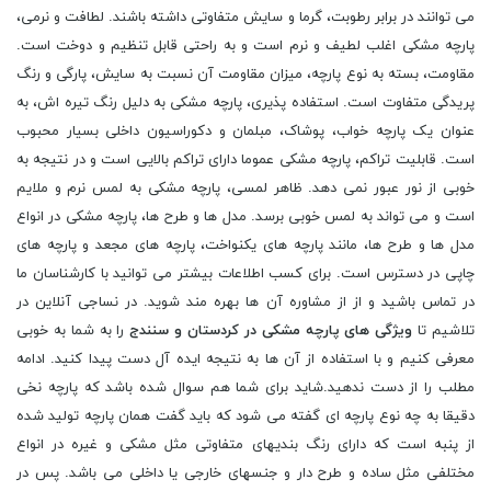
می توانند در برابر رطوبت، گرما و سایش متفاوتی داشته باشند. لطافت و نرمی،
پارچه مشکی اغلب لطیف و نرم است و به راحتی قابل تنظیم و دوخت است.
مقاومت، بسته به نوع پارچه، میزان مقاومت آن نسبت به سایش، پارگی و رنگ
پریدگی متفاوت است. استفاده پذیری، پارچه مشکی به دلیل رنگ تیره اش، به
عنوان یک پارچه خواب، پوشاک، مبلمان و دکوراسیون داخلی بسیار محبوب
است. قابلیت تراکم، پارچه مشکی عموما دارای تراکم بالایی است و در نتیجه به
خوبی از نور عبور نمی دهد. ظاهر لمسی، پارچه مشکی به لمس نرم و ملایم
است و می تواند به لمس خوبی برسد. مدل ها و طرح ها، پارچه مشکی در انواع
مدل ها و طرح ها، مانند پارچه های یکنواخت، پارچه های مجعد و پارچه های
چاپی در دسترس است. برای کسب اطلاعات بیشتر می توانید با کارشناسان ما
در تماس باشید و از از مشاوره آن ها بهره مند شوید. در نساجی آنلاین در
تلاشیم تا
ویژگی های پارچه مشکی در کردستان و سنندج
را به شما به خوبی
معرفی کنیم و با استفاده از آن ها به نتیجه ایده آل دست پیدا کنید. ادامه
مطلب را از دست ندهید.شاید برای شما هم سوال شده باشد که پارچه نخی
دقیقا به چه نوع پارچه ای گفته می شود که باید گفت همان پارچه تولید شده
از پنبه است که دارای رنگ بندیهای متفاوتی مثل مشکی و غیره در انواع
مختلفی مثل ساده و طرح دار و جنسهای خارجی یا داخلی می باشد. پس در