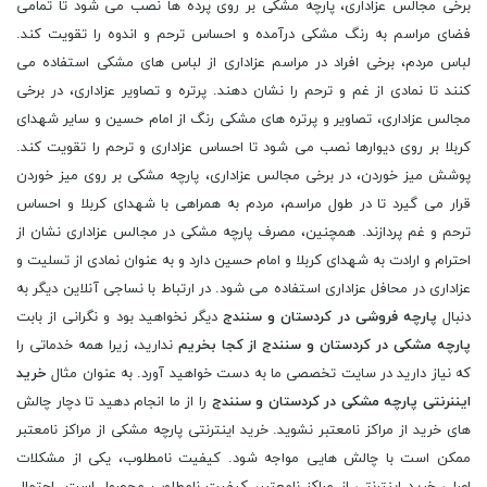
برخی مجالس عزاداری، پارچه مشکی بر روی پرده ها نصب می شود تا تمامی
فضای مراسم به رنگ مشکی درآمده و احساس ترحم و اندوه را تقویت کند.
لباس مردم، برخی افراد در مراسم عزاداری از لباس های مشکی استفاده می
کنند تا نمادی از غم و ترحم را نشان دهند. پرتره و تصاویر عزاداری، در برخی
مجالس عزاداری، تصاویر و پرتره های مشکی رنگ از امام حسین و سایر شهدای
کربلا بر روی دیوارها نصب می شود تا احساس عزاداری و ترحم را تقویت کند.
پوشش میز خوردن، در برخی مجالس عزاداری، پارچه مشکی بر روی میز خوردن
قرار می گیرد تا در طول مراسم، مردم به همراهی با شهدای کربلا و احساس
ترحم و غم پردازند. همچنین، مصرف پارچه مشکی در مجالس عزاداری نشان از
احترام و ارادت به شهدای کربلا و امام حسین دارد و به عنوان نمادی از تسلیت و
عزاداری در محافل عزاداری استفاده می شود. در ارتباط با نساجی آنلاین دیگر به
دنبال
پارچه فروشی در کردستان و سنندج
دیگر نخواهید بود و نگرانی از بابت
پارچه مشکی در کردستان و سنندج از کجا بخریم
ندارید، زیرا همه خدماتی را
که نیاز دارید در سایت تخصصی ما به دست خواهید آورد. به عنوان مثال
خرید
ایننرنتی پارچه مشکی در کردستان و سنندج
را از ما انجام دهید تا دچار چالش
های خرید از مراکز نامعتبر نشوید. خرید اینترنتی پارچه مشکی از مراکز نامعتبر
ممکن است با چالش هایی مواجه شود. کیفیت نامطلوب، یکی از مشکلات