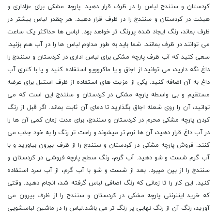
کردستان و سنندج لباس را در ظرف قرار دهید. پارچه مشکی برای عزاداری و
هیئت در کردستان و سنندج را در ظرف قرار دهید. هر چقدر لباس بیشتر در
ظرف بماند، رنگ ایجاد شده پررنگ تر خواهد بود. لباس ها حداکثر یک ساعت
می توانند در ظرف بمانند. شما باید به طور مداوم لباس ها را در آب هم بزنید.
سعی کنید که آب ظرف پارچه مشکی برای لباس اداری در کردستان و سنندج را
داغ نگه دارید، می توانید از اجاق و یا ماکروویو استفاده کنید و یا با کتری آب
داغ به آن اضافه کنید. یکی از مزیت های استفاده از ظرف استیل برای عرضه
مستقیم و بی واسطه پارچه مشکی در کردستان و سنندج این است که می
توانید، آن را روی شعله اجاق بگذارید تا دمای آن ثابت بماند. اگر قبل از رنگ
کردن پارچه مشکی محرم در کردستان و سنندج، برای مدت زمان کمی آن ها را
در آب داغ قرار دهید، آن ها نرم تر میشوند و راحت تر رنگ را به خود جذب می
کنند. فروش پارچه مشکی در کردستان و سنندج را از ظرف بیرون بیاورید و با
آب گرم شست و شو دهید. آب گرم، رنگ سطح پارچه فروشی در کردستان و
سنندج را از بین میبرد. بعد از شست و شو با آب گرم، از آب سرد استفاده
کنید. این کار را تا زمانی که رنگ اضافی لباس گرفته شد، انجام دهید. وقتی
که خرید ایننرنتی پارچه مشکی در کردستان و سنندج را از ظرف بیرون می
آورید، رنگ آن از رنگ نهایی پر رنگ تر می باشد.لباس را در ماشین لباسشویی